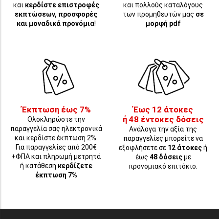
και
κερδίστε επιστροφές
και πολλούς καταλόγους
εκπτώσεων, προσφορές
των προμηθευτών μας
σε
και μοναδικά προνόμια
!
μορφή pdf
Έκπτωση έως 7%
Έως 12 άτοκες
ή 48 έντοκες δόσεις
Ολοκληρώστε την
παραγγελία σας ηλεκτρονικά
Ανάλογα την αξία της
και κερδίστε έκπτωση 2%.
παραγγελίες μπορείτε να
Για παραγγελίες από 200€
εξοφλήσετε σε
12 άτοκες
ή
+ΦΠΑ και πληρωμή μετρητά
έως
48 δόσεις
με
ή κατάθεση
κερδίζετε
προνομιακό επιτόκιο.
έκπτωση 7%