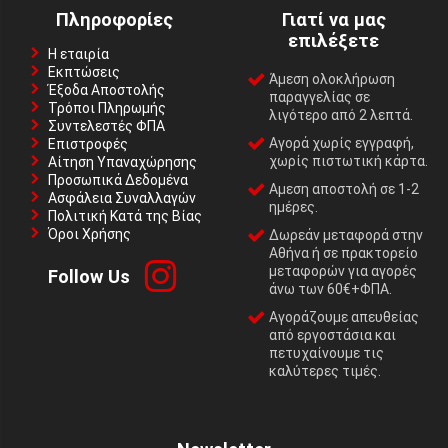
Πληροφορίες
Γιατί να μας
επιλέξετε
Η εταιρία
Εκπτώσεις
Άμεση ολοκλήρωση
Έξοδα Αποστολής
παραγγελίας σε
Τρόποι Πληρωμής
λιγότερο από 2 λεπτά.
Συντελεστές ΦΠΑ
Αγορά χωρίς εγγραφή,
Επιστροφές
χωρίς πιστωτική κάρτα.
Αίτηση Υπαναχώρησης
Προσωπικά Δεδομένα
Αμεση αποστολή σε 1-2
Ασφάλεια Συναλλαγών
ημέρες.
Πολιτική Κατά της Βίας
Όροι Χρήσης
Δωρεάν μεταφορά στην
Αθήνα ή σε πρακτορείο
μεταφορών για αγορές
Follow Us
άνω των 60€+ΦΠΑ.
Αγοράζουμε απευθείας
από εργοστάσια και
πετυχαίνουμε τις
καλύτερες τιμές.