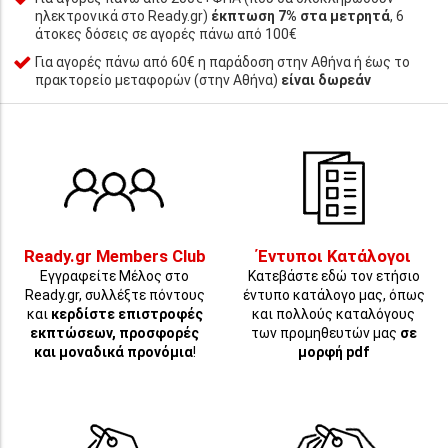
ηλεκτρονικά στο Ready.gr)
έκπτωση 7% στα μετρητά
, 6
άτοκες δόσεις σε αγορές πάνω από 100€
Για αγορές πάνω από 60€ η παράδοση στην Αθήνα ή έως το
πρακτορείο μεταφορών (στην Αθήνα)
είναι δωρεάν
Ready.gr Members Club
Έντυποι Κατάλογοι
Εγγραφείτε Μέλος στο
Κατεβάστε εδώ τον ετήσιο
Ready.gr, συλλέξτε πόντους
έντυπο κατάλογο μας, όπως
και
κερδίστε επιστροφές
και πολλούς καταλόγους
εκπτώσεων, προσφορές
των προμηθευτών μας
σε
και μοναδικά προνόμια
!
μορφή pdf