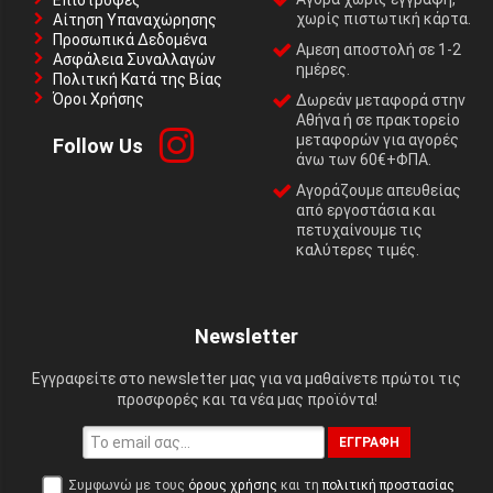
Επιστροφές
χωρίς πιστωτική κάρτα.
Αίτηση Υπαναχώρησης
Προσωπικά Δεδομένα
Αμεση αποστολή σε 1-2
Ασφάλεια Συναλλαγών
ημέρες.
Πολιτική Κατά της Βίας
Όροι Χρήσης
Δωρεάν μεταφορά στην
Αθήνα ή σε πρακτορείο
μεταφορών για αγορές
Follow Us
άνω των 60€+ΦΠΑ.
Αγοράζουμε απευθείας
από εργοστάσια και
πετυχαίνουμε τις
καλύτερες τιμές.
Newsletter
Εγγραφείτε στο newsletter μας για να μαθαίνετε πρώτοι τις
προσφορές και τα νέα μας προϊόντα!
ΕΓΓΡΑΦΉ
Συμφωνώ με τους
όρους χρήσης
και τη
πολιτική προστασίας