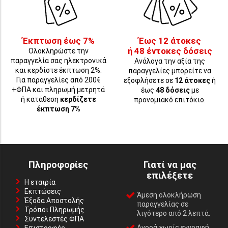
Έκπτωση έως 7%
Έως 12 άτοκες
ή 48 έντοκες δόσεις
Ολοκληρώστε την
παραγγελία σας ηλεκτρονικά
Ανάλογα την αξία της
και κερδίστε έκπτωση 2%.
παραγγελίες μπορείτε να
Για παραγγελίες από 200€
εξοφλήσετε σε
12 άτοκες
ή
+ΦΠΑ και πληρωμή μετρητά
έως
48 δόσεις
με
ή κατάθεση
κερδίζετε
προνομιακό επιτόκιο.
έκπτωση 7%
Πληροφορίες
Γιατί να μας
επιλέξετε
Η εταιρία
Εκπτώσεις
Άμεση ολοκλήρωση
Έξοδα Αποστολής
παραγγελίας σε
Τρόποι Πληρωμής
λιγότερο από 2 λεπτά.
Συντελεστές ΦΠΑ
Αγορά χωρίς εγγραφή,