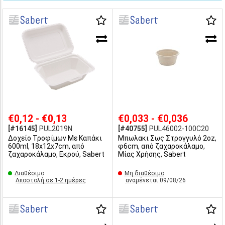
€0,12 - €0,13
€0,033 - €0,036
[#16145]
PUL2019N
[#40755]
PUL46002-100C20
Δοχείο Τροφίμων Με Καπάκι
Μπωλακι Σως Στρογγυλό 2oz,
600ml, 18x12x7cm, από
φ6cm, από ζαχαροκάλαμο,
ζαχαροκάλαμο, Εκρού, Sabert
Μίας Χρήσης, Sabert
Διαθέσιμο
Μη διαθέσιμο
Αποστολή σε 1-2 ημέρες
αναμένεται 09/08/26