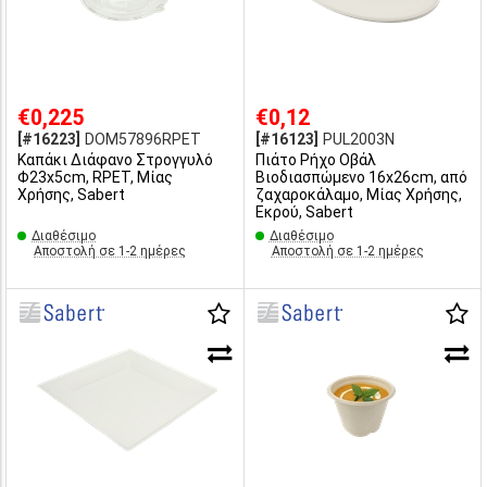
€0,225
€0,12
[#16223]
DOM57896RPET
[#16123]
PUL2003N
Καπάκι Διάφανο Στρογγυλό
Πιάτο Ρήχο Οβάλ
Φ23x5cm, RPET, Μίας
Βιοδιασπώμενο 16x26cm, από
Χρήσης, Sabert
ζαχαροκάλαμο, Μίας Χρήσης,
Εκρού, Sabert
Διαθέσιμο
Διαθέσιμο
Αποστολή σε 1-2 ημέρες
Αποστολή σε 1-2 ημέρες