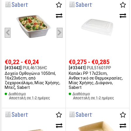
€0,22 - €0,24
€0,275 - €0,285
[#33442]
PUL46136HC
[#33441]
PUL51601PP
Δοχείο Ορθογώνιο 1050ml,
Καπάκι PP 17x23cm,
16x23x6cm, από
Ανθεκτικό σε Θερμοκρασίες,
ζαχαροκάλαμο, Μίας Χρήσης,
Μίας Χρήσης, Διάφανο,
Μπεζ, Sabert
Sabert
Διαθέσιμο
Διαθέσιμο
Αποστολή σε 1-2 ημέρες
Αποστολή σε 1-2 ημέρες