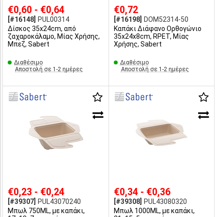
€0,60 - €0,64
€0,72
[#16148]
PUL00314
[#16198]
DOM52314-50
Δίσκος 35x24cm, από
Καπάκι Διάφανο Ορθoγώνιο
ζαχαροκάλαμο, Μίας Χρήσης,
35x24x8cm, RPET, Μίας
Μπεζ, Sabert
Χρήσης, Sabert
Διαθέσιμο
Διαθέσιμο
Αποστολή σε 1-2 ημέρες
Αποστολή σε 1-2 ημέρες
€0,23 - €0,24
€0,34 - €0,36
[#39307]
PUL43070240
[#39308]
PUL43080320
Μπωλ 750ML, με καπάκι,
Μπωλ 1000ML, με καπάκι,