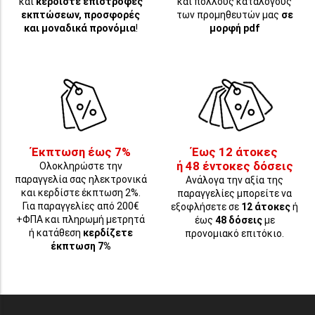
και
κερδίστε επιστροφές
και πολλούς καταλόγους
εκπτώσεων, προσφορές
των προμηθευτών μας
σε
και μοναδικά προνόμια
!
μορφή pdf
Έκπτωση έως 7%
Έως 12 άτοκες
ή 48 έντοκες δόσεις
Ολοκληρώστε την
παραγγελία σας ηλεκτρονικά
Ανάλογα την αξία της
και κερδίστε έκπτωση 2%.
παραγγελίες μπορείτε να
Για παραγγελίες από 200€
εξοφλήσετε σε
12 άτοκες
ή
+ΦΠΑ και πληρωμή μετρητά
έως
48 δόσεις
με
ή κατάθεση
κερδίζετε
προνομιακό επιτόκιο.
έκπτωση 7%