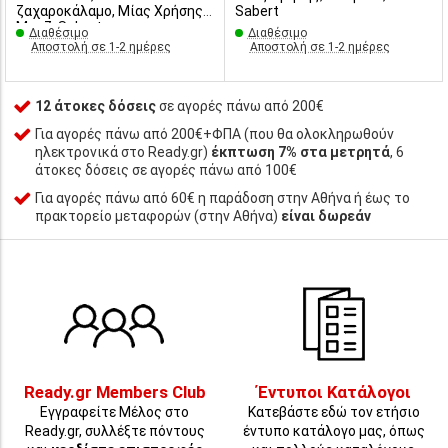
ζαχαροκάλαμο, Μίας Χρήσης,
Sabert
Μπεζ, Sabert
Διαθέσιμο
Διαθέσιμο
Αποστολή σε 1-2 ημέρες
Αποστολή σε 1-2 ημέρες
12 άτοκες δόσεις
σε αγορές πάνω από 200€
Για αγορές πάνω από 200€+ΦΠΑ (που θα ολοκληρωθούν
ηλεκτρονικά στο Ready.gr)
έκπτωση 7% στα μετρητά
, 6
άτοκες δόσεις σε αγορές πάνω από 100€
Για αγορές πάνω από 60€ η παράδοση στην Αθήνα ή έως το
πρακτορείο μεταφορών (στην Αθήνα)
είναι δωρεάν
Ready.gr Members Club
Έντυποι Κατάλογοι
Εγγραφείτε Μέλος στο
Κατεβάστε εδώ τον ετήσιο
Ready.gr, συλλέξτε πόντους
έντυπο κατάλογο μας, όπως