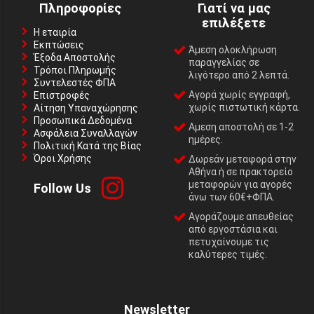
Πληροφορίες
Γιατί να μας
επιλέξετε
Η εταιρία
Εκπτώσεις
Άμεση ολοκλήρωση
Έξοδα Αποστολής
παραγγελίας σε
Τρόποι Πληρωμής
λιγότερο από 2 λεπτά.
Συντελεστές ΦΠΑ
Αγορά χωρίς εγγραφή,
Επιστροφές
χωρίς πιστωτική κάρτα.
Αίτηση Υπαναχώρησης
Προσωπικά Δεδομένα
Αμεση αποστολή σε 1-2
Ασφάλεια Συναλλαγών
ημέρες.
Πολιτική Κατά της Βίας
Όροι Χρήσης
Δωρεάν μεταφορά στην
Αθήνα ή σε πρακτορείο
μεταφορών για αγορές
Follow Us
άνω των 60€+ΦΠΑ.
Αγοράζουμε απευθείας
από εργοστάσια και
πετυχαίνουμε τις
καλύτερες τιμές.
Newsletter