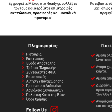
Εγγραφείτε Μέλος στο Ready.gr, συλλέξτε
Κατεβάστε εδ
πόντους και
κερδίστε επιστροφές
μας, όπως 
εκπτώσεων, προσφορές και μοναδικά
προμηθ
προνόμια
!
Πληροφορίες
Γιατ
Η εταιρία
Άμεση ολ
Εκπτώσεις
λιγότερο 
Έξοδα Αποστολής
Αγορά χωρ
Τρόποι Πληρωμής
κάρτα.
Συντελεστές ΦΠΑ
Επιστροφές
Αμεση απο
Αίτηση Υπαναχώρησης
Δωρεάν με
Προσωπικά Δεδομένα
πρακτορε
Ασφάλεια Συναλλαγών
των 60€+
Πολιτική Κατά της Βίας
Όροι Χρήσης
Αγοράζουμ
και πετυχ
Follow Us