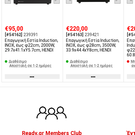
€95,00
€220,00
€2
[#54162]
239391
[#54163]
239421
[#5
Επαγωγική Εστία Induction,
Επαγωγική Εστία Induction,
Επα
INOX, έως φ22cm, 2000W,
INOX, έως φ28cm, 3500W,
Indu
29.7x41.1xΥ5.7cm, HENDI
33.9x44.4xΥ8cm, HENDI
φ22
60.
Διαθέσιμο
Διαθέσιμο
Μη
Αποστολή σε 1-2 ημέρες
Αποστολή σε 1-2 ημέρες
α
Ready.gr Members Club
Έν