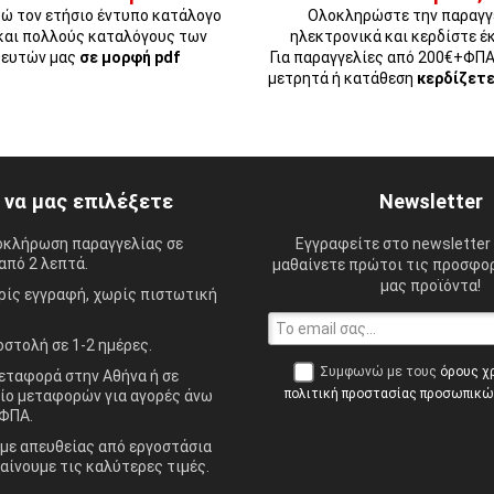
ώ τον ετήσιο έντυπο κατάλογο
Ολοκληρώστε την παραγγ
και πολλούς καταλόγους των
ηλεκτρονικά και κερδίστε έ
ευτών μας
σε μορφή pdf
Για παραγγελίες από 200€+ΦΠ
μετρητά ή κατάθεση
κερδίζετ
ί να μας επιλέξετε
Newsletter
οκλήρωση παραγγελίας σε
Εγγραφείτε στο newsletter 
από 2 λεπτά.
μαθαίνετε πρώτοι τις προσφορ
μας προϊόντα!
ίς εγγραφή, χωρίς πιστωτική
στολή σε 1-2 ημέρες.
Συμφωνώ με τους
όρους χ
ταφορά στην Αθήνα ή σε
πολιτική προστασίας προσωπικ
ίο μεταφορών για αγορές άνω
ΦΠΑ.
ε απευθείας από εργοστάσια
αίνουμε τις καλύτερες τιμές.