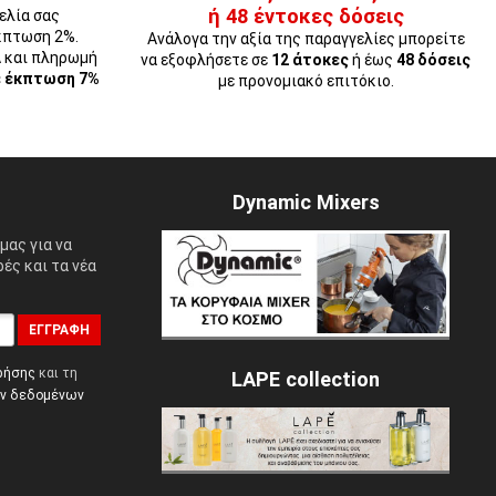
ή 48 έντοκες δόσεις
ελία σας
κπτωση 2%.
Ανάλογα την αξία της παραγγελίες μπορείτε
Α και πληρωμή
να εξοφλήσετε σε
12 άτοκες
ή έως
48 δόσεις
ε έκπτωση 7%
με προνομιακό επιτόκιο.
Dynamic Mixers
μας για να
ές και τα νέα
ΕΓΓΡΑΦΉ
ρήσης
και τη
LAPE collection
ών δεδομένων