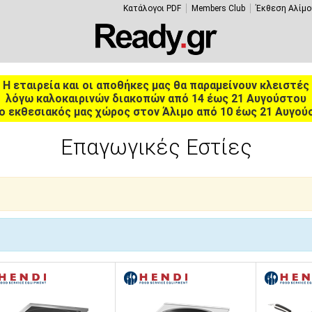
Κατάλογοι PDF
Members Club
Έκθεση Αλίμο
Η εταιρεία και οι αποθήκες μας θα παραμείνουν κλειστές
λόγω καλοκαιρινών διακοπών από 14 έως 21 Αυγούστου
ο εκθεσιακός μας χώρος στον Άλιμο από 10 έως 21 Αυγού
Επαγωγικές Εστίες