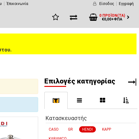
υ
Έπικοινωνία
Είσοδος
Εγγραφή
0 ΠΡΟΪΌΝ(ΤΑ)
€0,00+ΦΠΑ
στου.
Eπιλογές κατηγορίας
[
]
Κατασκευαστής
CASO
GR
HENDI
KAPP
KARAMCO