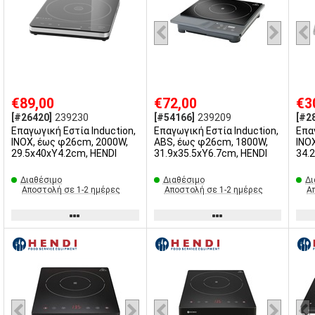
€89,00
€72,00
€3
[#26420]
239230
[#54166]
239209
[#2
Επαγωγική Εστία Induction,
Επαγωγική Εστία Induction,
Επα
INOX, έως φ26cm, 2000W,
ABS, έως φ26cm, 1800W,
INO
29.5x40xΥ4.2cm, HENDI
31.9x35.5xΥ6.7cm, HENDI
34.
Διαθέσιμο
Διαθέσιμο
Δι
Αποστολή σε 1-2 ημέρες
Αποστολή σε 1-2 ημέρες
Α