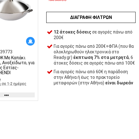
ΔΙΑΓΡΑΦΉ ΦΊΛΤΡΩΝ
12 άτοκες δόσεις
σε αγορές πάνω από
200€
Για αγορές πάνω από 200€+ΦΠΑ (που θα
ολοκληρωθούν ηλεκτρονικά στο
239773
Ready.gr)
έκπτωση 7% στα μετρητά
, 6
K Mε Kαπάκι
 Aνοξείδωτο, για
άτοκες δόσεις σε αγορές πάνω από 100€
ς Εστίες-
Για αγορές πάνω από 60€ η παράδοση
 HENDI
στην Αθήνα ή έως το πρακτορείο
ο
μεταφορών (στην Αθήνα)
είναι δωρεάν
 σε 1-2 ημέρες