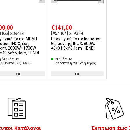
00,00
€141,00
4165]
239414
[#54164]
239384
γωγική Εστία ΔΙΠΛΗ
Επαγωγική Εστία Induction
ction, INOX, έως
θέρμανσης, INOX, 800W,
cm, 2000W+1700W,
46x31.5xΥ6.1cm, HENDI
8x40.5xΥ5.4cm, HENDI
 διαθέσιμο
Διαθέσιμο
ναμένεται 30/08/26
Αποστολή σε 1-2 ημέρες
τυποι Κατάλογοι
Έκπτωση έως 