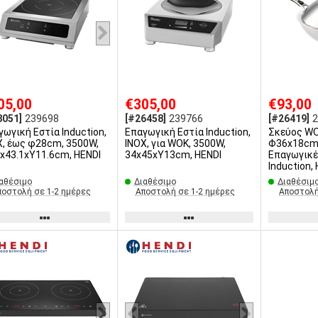
05,00
€305,00
€93,00
8051]
239698
[#26458]
239766
[#26419]
γωγική Εστία Induction,
Επαγωγική Εστία Induction,
Σκεύος WO
X, έως φ28cm, 3500W,
INOX, για WOK, 3500W,
Φ36x18cm,
2x43.1xΥ11.6cm, HENDI
34x45xΥ13cm, HENDI
Επαγωγικέ
Induction,
αθέσιμο
Διαθέσιμο
Διαθέσιμ
ποστολή σε 1-2 ημέρες
Αποστολή σε 1-2 ημέρες
Αποστολή