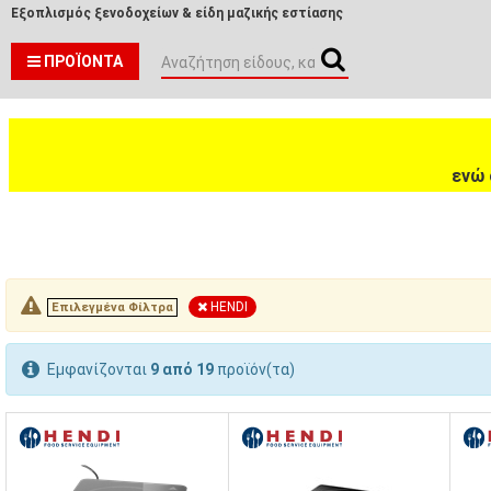
Εξοπλισμός ξενοδοχείων & είδη μαζικής εστίασης
ΠΡΟΪΌΝΤΑ
ενώ 
HENDI
Επιλεγμένα Φίλτρα
Εμφανίζονται
9 από 19
προϊόν(τα)