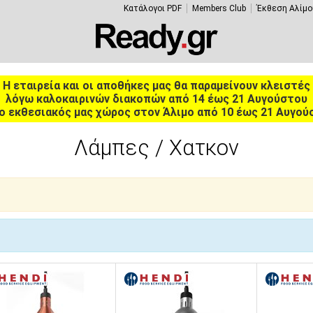
Κατάλογοι PDF
Members Club
Έκθεση Αλίμο
Η εταιρεία και οι αποθήκες μας θα παραμείνουν κλειστές
λόγω καλοκαιρινών διακοπών από 14 έως 21 Αυγούστου
ο εκθεσιακός μας χώρος στον Άλιμο από 10 έως 21 Αυγού
Λάμπες / Χατκον