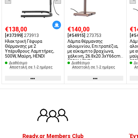
€138,00
€140,00
€1
[#37399]
273913
[#54915]
273753
[#5
Ηλεκτρική Γέφυρα
Λάμπα θέρμανσης
Λάμ
Θέρμανσης με 2
αλουμινίου, Επιτραπέζια,
αλο
Υπέρυθρους Λαμπτήρες,
με εύκαμπτο βραχίωνα,
με 
500W, Μαύρη, HENDI
χάλκινη, 26.8x20.3xΥ66cm,
μαύ
250W, HENDI
250
Διαθέσιμο
Διαθέσιμο
Δι
Αποστολή σε 1-2 ημέρες
Αποστολή σε 1-2 ημέρες
Α
Ready.gr Members Club
Έν