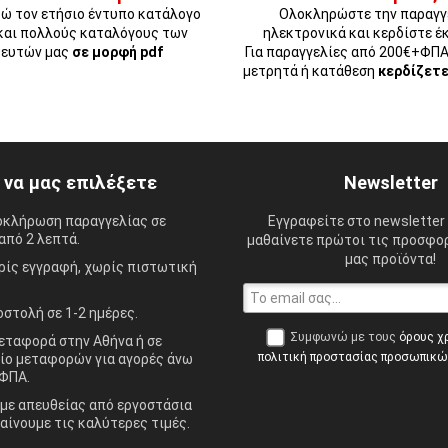
ώ τον ετήσιο έντυπο κατάλογο
Ολοκληρώστε την παραγγ
και πολλούς καταλόγους των
ηλεκτρονικά και κερδίστε έ
ευτών μας
σε μορφή pdf
Για παραγγελίες από 200€+ΦΠ
μετρητά ή κατάθεση
κερδίζετ
ί να μας επιλέξετε
Newsletter
οκλήρωση παραγγελίας σε
Εγγραφείτε στο newsletter 
από 2 λεπτά.
μαθαίνετε πρώτοι τις προσφορ
μας προϊόντα!
ίς εγγραφή, χωρίς πιστωτική
στολή σε 1-2 ημέρες.
Συμφωνώ με τους
όρους χ
ταφορά στην Αθήνα ή σε
πολιτική προστασίας προσωπικ
ίο μεταφορών για αγορές άνω
ΦΠΑ.
ε απευθείας από εργοστάσια
αίνουμε τις καλύτερες τιμές.