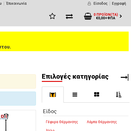
υ
Έπικοινωνία
Είσοδος
Εγγραφή
0 ΠΡΟΪΌΝ(ΤΑ)
€0,00+ΦΠΑ
στου.
Eπιλογές κατηγορίας
[
]
Είδος
Γέφυρα Θέρμανσης
Λάμπα Θέρμανσης
Άλλο