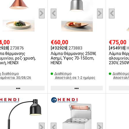
4,00
€60,00
€75,00
2928]
273876
[#32929]
273883
[#54918]
H
πα θέρμανσης
Λάμπα Θέρμανσης 250W,
Λάμπα θέρ
υμινίου, ροζ-χρυσή,
Ασημί, Ύψος 70-150cm,
αλουμινίου
ική, HENDI
HENDI
230V, 250W
 διαθέσιμο
Διαθέσιμο
Διαθέσιμ
ναμένεται 30/08/26
Αποστολή σε 1-2 ημέρες
Αποστολή