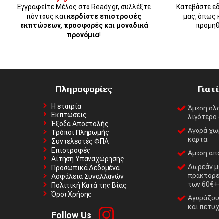
Εγγραφείτε Μέλος στο Ready.gr, συλλέξτε
Κατεβάστε εδ
πόντους και
κερδίστε επιστροφές
μας, όπως 
εκπτώσεων, προσφορές και μοναδικά
προμηθ
προνόμια
!
Πληροφορίες
Γιατ
Η εταιρία
Άμεση ολ
Εκπτώσεις
λιγότερο 
Έξοδα Αποστολής
Αγορά χωρ
Τρόποι Πληρωμής
κάρτα.
Συντελεστές ΦΠΑ
Επιστροφές
Αμεση απο
Αίτηση Υπαναχώρησης
Δωρεάν με
Προσωπικά Δεδομένα
πρακτορε
Ασφάλεια Συναλλαγών
των 60€+
Πολιτική Κατά της Βίας
Όροι Χρήσης
Αγοράζουμ
και πετυχ
Follow Us