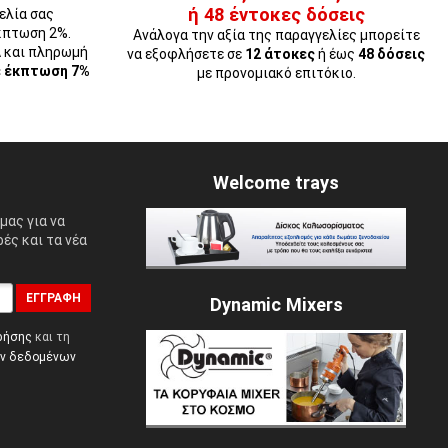
ή 48 έντοκες δόσεις
ελία σας
κπτωση 2%.
Ανάλογα την αξία της παραγγελίες μπορείτε
Α και πληρωμή
να εξοφλήσετε σε
12 άτοκες
ή έως
48 δόσεις
ε έκπτωση 7%
με προνομιακό επιτόκιο.
Welcome trays
μας για να
ές και τα νέα
ΕΓΓΡΑΦΉ
Dynamic Mixers
ρήσης
και τη
ών δεδομένων