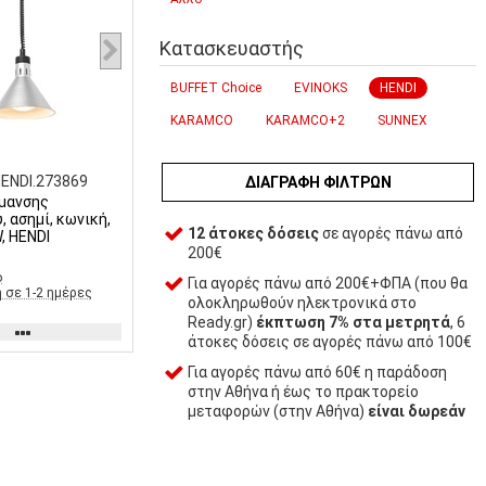
Κατασκευαστής
BUFFET Choice
EVINOKS
HENDI
KARAMCO
KARAMCO+2
SUNNEX
ENDI.273869
ΔΙΑΓΡΑΦΉ ΦΊΛΤΡΩΝ
μανσης
, ασημί, κωνική,
12 άτοκες δόσεις
σε αγορές πάνω από
, HENDI
200€
ο
Για αγορές πάνω από 200€+ΦΠΑ (που θα
 σε 1-2 ημέρες
ολοκληρωθούν ηλεκτρονικά στο
Ready.gr)
έκπτωση 7% στα μετρητά
, 6
άτοκες δόσεις σε αγορές πάνω από 100€
Για αγορές πάνω από 60€ η παράδοση
στην Αθήνα ή έως το πρακτορείο
μεταφορών (στην Αθήνα)
είναι δωρεάν