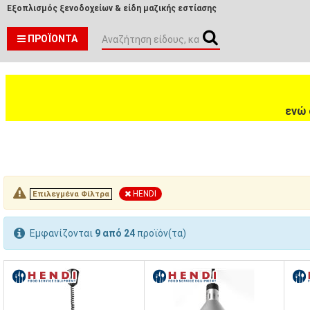
Εξοπλισμός ξενοδοχείων & είδη μαζικής εστίασης
ΠΡΟΪΌΝΤΑ
ενώ 
HENDI
Επιλεγμένα Φίλτρα
Εμφανίζονται
9 από 24
προϊόν(τα)