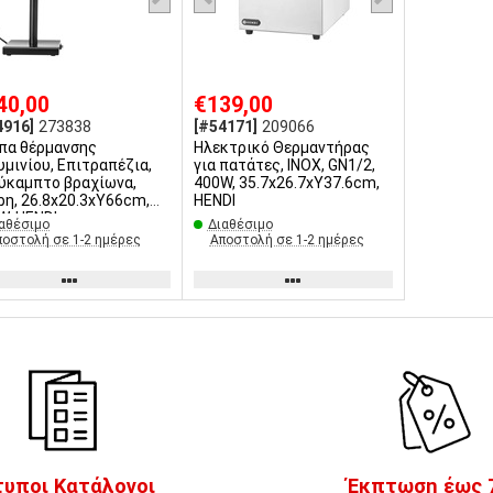
40,00
€139,00
4916]
273838
[#54171]
209066
πα θέρμανσης
Ηλεκτρικό Θερμαντήρας
υμινίου, Επιτραπέζια,
για πατάτες, INOX, GN1/2,
εύκαμπτο βραχίωνα,
400W, 35.7x26.7xΥ37.6cm,
ρη, 26.8x20.3xΥ66cm,
HENDI
W, HENDI
αθέσιμο
Διαθέσιμο
ποστολή σε 1-2 ημέρες
Αποστολή σε 1-2 ημέρες
τυποι Κατάλογοι
Έκπτωση έως 