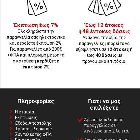
Έκπτωση έως 7%
Έως 12 άτοκες
ή 48 έντοκες δόσεις
Ολοκληρώστε την
παραγγελία σας ηλεκτρονικά
Ανάλογα την αξία της
και κερδίστε έκπτωση 2%.
παραγγελίες μπορείτε να
Για παραγγελίες από 200€
εξοφλήσετε σε
12 άτοκες
ή
+ΦΠΑ και πληρωμή μετρητά
έως
48 δόσεις
με
ή κατάθεση
κερδίζετε
προνομιακό επιτόκιο.
έκπτωση 7%
Πληροφορίες
Γιατί να μας
επιλέξετε
Η εταιρία
Εκπτώσεις
Άμεση ολοκλήρωση
Έξοδα Αποστολής
παραγγελίας σε
Τρόποι Πληρωμής
λιγότερο από 2 λεπτά.
Συντελεστές ΦΠΑ
Αγορά χωρίς εγγραφή,