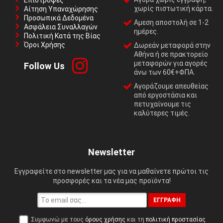
Επιστροφές
χωρίς πιστωτική κάρτα.
Αίτηση Υπαναχώρησης
Προσωπικά Δεδομένα
Αμεση αποστολή σε 1-2
Ασφάλεια Συναλλαγών
ημέρες.
Πολιτική Κατά της Βίας
Όροι Χρήσης
Δωρεάν μεταφορά στην
Αθήνα ή σε πρακτορείο
μεταφορών για αγορές
Follow Us
άνω των 60€+ΦΠΑ.
Αγοράζουμε απευθείας
από εργοστάσια και
πετυχαίνουμε τις
καλύτερες τιμές.
Newsletter
Εγγραφείτε στο newsletter μας για να μαθαίνετε πρώτοι τις
προσφορές και τα νέα μας προϊόντα!
ΕΓΓΡΑΦΉ
Συμφωνώ με τους
όρους χρήσης
και τη
πολιτική προστασίας