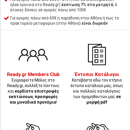
ηλεκτρονικά στο Ready.gr)
έκπτωση 7% στα μετρητά
, 6
άτοκες δόσεις σε αγορές πάνω από 100€
Για αγορές πάνω από 60€ η παράδοση στην Αθήνα ή έως το
πρακτορείο μεταφορών (στην Αθήνα)
είναι δωρεάν
Ready.gr Members Club
Έντυποι Κατάλογοι
Εγγραφείτε Μέλος στο
Κατεβάστε εδώ τον ετήσιο
Ready.gr, συλλέξτε πόντους
έντυπο κατάλογο μας, όπως
και
κερδίστε επιστροφές
και πολλούς καταλόγους
εκπτώσεων, προσφορές
των προμηθευτών μας
σε
και μοναδικά προνόμια
!
μορφή pdf