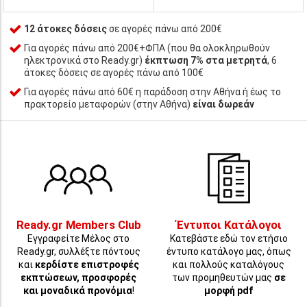
12 άτοκες δόσεις
σε αγορές πάνω από 200€
Για αγορές πάνω από 200€+ΦΠΑ (που θα ολοκληρωθούν
ηλεκτρονικά στο Ready.gr)
έκπτωση 7% στα μετρητά
, 6
άτοκες δόσεις σε αγορές πάνω από 100€
Για αγορές πάνω από 60€ η παράδοση στην Αθήνα ή έως το
πρακτορείο μεταφορών (στην Αθήνα)
είναι δωρεάν
Ready.gr Members Club
Έντυποι Κατάλογοι
Εγγραφείτε Μέλος στο
Κατεβάστε εδώ τον ετήσιο
Ready.gr, συλλέξτε πόντους
έντυπο κατάλογο μας, όπως
και
κερδίστε επιστροφές
και πολλούς καταλόγους
εκπτώσεων, προσφορές
των προμηθευτών μας
σε
και μοναδικά προνόμια
!
μορφή pdf