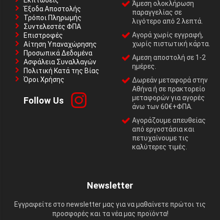
Εκπτώσεις
Άμεση ολοκλήρωση
Έξοδα Αποστολής
παραγγελίας σε
Τρόποι Πληρωμής
λιγότερο από 2 λεπτά.
Συντελεστές ΦΠΑ
Αγορά χωρίς εγγραφή,
Επιστροφές
χωρίς πιστωτική κάρτα.
Αίτηση Υπαναχώρησης
Προσωπικά Δεδομένα
Αμεση αποστολή σε 1-2
Ασφάλεια Συναλλαγών
ημέρες.
Πολιτική Κατά της Βίας
Όροι Χρήσης
Δωρεάν μεταφορά στην
Αθήνα ή σε πρακτορείο
μεταφορών για αγορές
Follow Us
άνω των 60€+ΦΠΑ.
Αγοράζουμε απευθείας
από εργοστάσια και
πετυχαίνουμε τις
καλύτερες τιμές.
Newsletter
Εγγραφείτε στο newsletter μας για να μαθαίνετε πρώτοι τις
προσφορές και τα νέα μας προϊόντα!