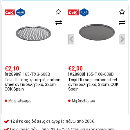
€2,10
€2,00
[#28989]
165-TXG-608B
[#28988]
165-TXG-608D
Ταψί Πίτσας τρυπητό, carbon
Ταψί Πίτσας, carbon steel
steel αντικολλητικό, 32cm,
αντικολλητικό, 33cm, COK
COK Spain
Spain
Μη διαθέσιμο
Μη διαθέσιμο
12 άτοκες δόσεις
σε αγορές πάνω από 200€
Για αγορές πάνω από 200€+ΦΠΑ (που θα ολοκληρωθούν