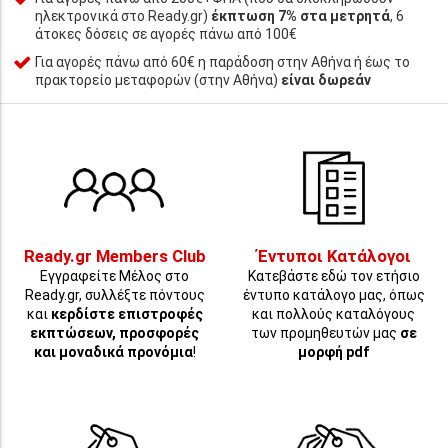
ηλεκτρονικά στο Ready.gr)
έκπτωση 7% στα μετρητά
, 6
άτοκες δόσεις σε αγορές πάνω από 100€
Για αγορές πάνω από 60€ η παράδοση στην Αθήνα ή έως το
πρακτορείο μεταφορών (στην Αθήνα)
είναι δωρεάν
Ready.gr Members Club
Έντυποι Κατάλογοι
Εγγραφείτε Μέλος στο
Κατεβάστε εδώ τον ετήσιο
Ready.gr, συλλέξτε πόντους
έντυπο κατάλογο μας, όπως
και
κερδίστε επιστροφές
και πολλούς καταλόγους
εκπτώσεων, προσφορές
των προμηθευτών μας
σε
και μοναδικά προνόμια
!
μορφή pdf