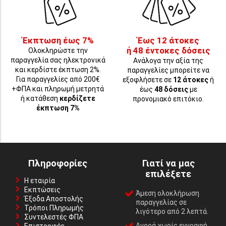
Έκπτωση έως 7%
Έως 12 άτοκες
ή 48 έντοκες δόσεις
Ολοκληρώστε την
παραγγελία σας ηλεκτρονικά
Ανάλογα την αξία της
και κερδίστε έκπτωση 2%.
παραγγελίες μπορείτε να
Για παραγγελίες από 200€
εξοφλήσετε σε
12 άτοκες
ή
+ΦΠΑ και πληρωμή μετρητά
έως
48 δόσεις
με
ή κατάθεση
κερδίζετε
προνομιακό επιτόκιο.
έκπτωση 7%
Πληροφορίες
Γιατί να μας
επιλέξετε
Η εταιρία
Εκπτώσεις
Άμεση ολοκλήρωση
Έξοδα Αποστολής
παραγγελίας σε
Τρόποι Πληρωμής
λιγότερο από 2 λεπτά.
Συντελεστές ΦΠΑ
Αγορά χωρίς εγγραφή,