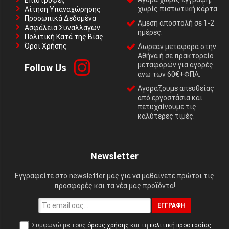
Επιστροφές
χωρίς πιστωτική κάρτα.
Αίτηση Υπαναχώρησης
Προσωπικά Δεδομένα
Αμεση αποστολή σε 1-2
Ασφάλεια Συναλλαγών
ημέρες.
Πολιτική Κατά της Βίας
Όροι Χρήσης
Δωρεάν μεταφορά στην
Αθήνα ή σε πρακτορείο
μεταφορών για αγορές
Follow Us
άνω των 60€+ΦΠΑ.
Αγοράζουμε απευθείας
από εργοστάσια και
πετυχαίνουμε τις
καλύτερες τιμές.
Newsletter
Εγγραφείτε στο newsletter μας για να μαθαίνετε πρώτοι τις
προσφορές και τα νέα μας προϊόντα!
ΕΓΓΡΑΦΉ
Συμφωνώ με τους
όρους χρήσης
και τη
πολιτική προστασίας