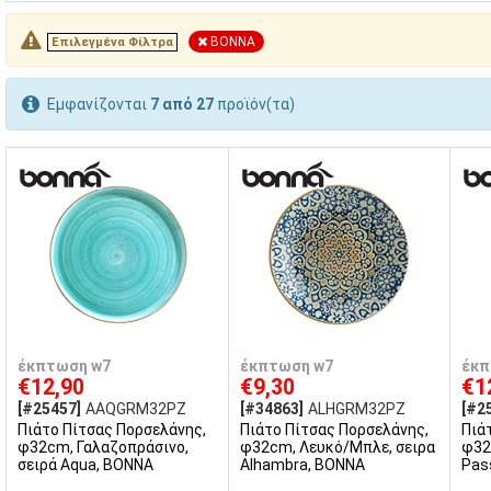
BONNA
Επιλεγμένα Φίλτρα
Εμφανίζονται
7 από 27
προϊόν(τα)
έκπτωση w7
έκπτωση w7
έκπ
€12,90
€9,30
€1
[#25457]
AAQGRM32PZ
[#34863]
ALHGRM32PZ
[#2
Πιάτο Πίτσας Πορσελάνης,
Πιάτο Πίτσας Πορσελάνης,
Πιά
φ32cm, Γαλαζοπράσινο,
φ32cm, Λευκό/Μπλε, σειρα
φ32
σειρά Aqua, BONNA
Alhambra, BONNA
Pas