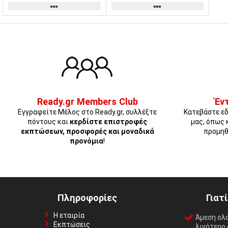
Ready.gr Members Club
Έν
Εγγραφείτε Μέλος στο Ready.gr, συλλέξτε
Κατεβάστε εδ
πόντους και
κερδίστε επιστροφές
μας, όπως 
εκπτώσεων, προσφορές και μοναδικά
προμηθ
προνόμια
!
Πληροφορίες
Γιατ
Η εταιρία
Άμεση ολ
Εκπτώσεις
λιγότερο 