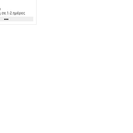
ο
 σε 1-2 ημέρες