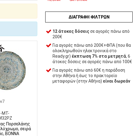
ΔΙΑΓΡΑΦΉ ΦΊΛΤΡΩΝ
12 άτοκες δόσεις
σε αγορές πάνω από
200€
Για αγορές πάνω από 200€+ΦΠΑ (που θα
ολοκληρωθούν ηλεκτρονικά στο
Ready.gr)
έκπτωση 7% στα μετρητά
, 6
άτοκες δόσεις σε αγορές πάνω από 100€
Για αγορές πάνω από 60€ η παράδοση
στην Αθήνα ή έως το πρακτορείο
μεταφορών (στην Αθήνα)
είναι δωρεάν
w7
S-MT-
M32PZ
σας Πορσελάνης
λύχρωμο, σειρά
ic, BONNA