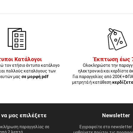
τυποι Κατάλογοι
Έκπτωση έως 
ώ τον ετήσιο έντυπο κατάλογο
Ολοκληρώστε την παραγγ
και πολλούς καταλόγους των
ηλεκτρονικά και κερδίστε έ
ευτών μας
σε μορφή pdf
Για παραγγελίες από 200€+ΦΠ
μετρητά ή κατάθεση
κερδίζετ
ί να μας επιλέξετε
Newsletter
οκλήρωση παραγγελίας σε
Εγγραφείτε στο newsletter 
από 2 λεπτά.
μαθαίνετε πρώτοι τις προσφορ