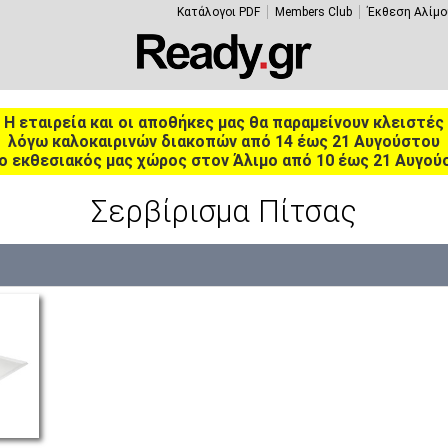
Κατάλογοι PDF
Members Club
Έκθεση Αλίμο
Η εταιρεία και οι αποθήκες μας θα παραμείνουν κλειστές
λόγω καλοκαιρινών διακοπών από 14 έως 21 Αυγούστου
ο εκθεσιακός μας χώρος στον Άλιμο από 10 έως 21 Αυγού
Σερβίρισμα Πίτσας