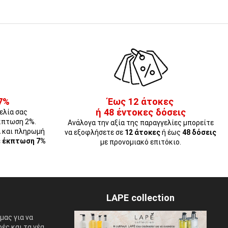
7%
Έως 12 άτοκες
ή 48 έντοκες δόσεις
ελία σας
κπτωση 2%.
Ανάλογα την αξία της παραγγελίες μπορείτε
Α και πληρωμή
να εξοφλήσετε σε
12 άτοκες
ή έως
48 δόσεις
ε έκπτωση 7%
με προνομιακό επιτόκιο.
LAPE collection
μας για να
ές και τα νέα