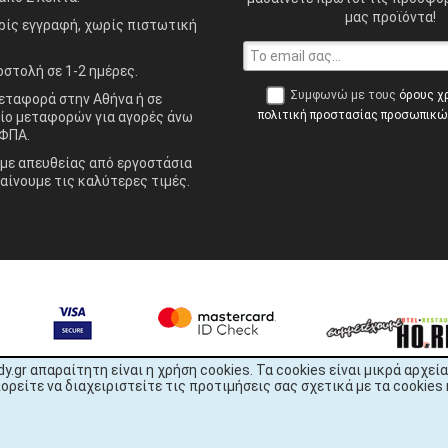
μας προϊόντα!
ίς εγγραφή, χωρίς πιστωτική
στολή σε 1-2 ημέρες.
Συμφωνώ με τους
όρους χ
ταφορά στην Αθήνα ή σε
πολιτική προστασίας προσωπικ
ίο μεταφορών για αγορές άνω
ΦΠΑ.
ε απευθείας από εργοστάσια
αίνουμε τις καλύτερες τιμές.
dy.gr απαραίτητη είναι η χρήση cookies. Τα cookies είναι μικρά αρχ
είτε να διαχειριστείτε τις προτιμήσεις σας σχετικά με τα cookies 
READY.gr © 2022 | All Rights Reserved
1344x2256