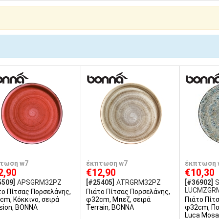
τωση w7
έκπτωση w7
έκπτωση 
2,90
€12,90
€10,30
5509]
APSGRM32PZ
[#25405]
ATRGRM32PZ
[#36902]
LUCMZGR
το Πίτσας Πορσελάνης,
Πιάτο Πίτσας Πορσελάνης,
cm, Κόκκινο, σειρά
φ32cm, Μπεζ, σειρά
Πιάτο Πίτ
sion, BONNA
Terrain, BONNA
φ32cm, Πο
Luca Mosa