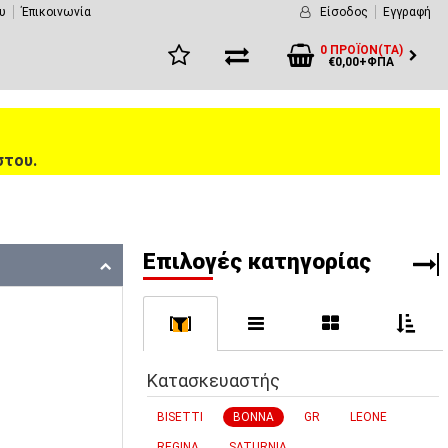
υ
Έπικοινωνία
Είσοδος
Εγγραφή
0 ΠΡΟΪΌΝ(ΤΑ)
€0,00+ΦΠΑ
στου.
Eπιλογές κατηγορίας
[
]
Κατασκευαστής
BISETTI
BONNA
GR
LEONE
REGINA
SATURNIA