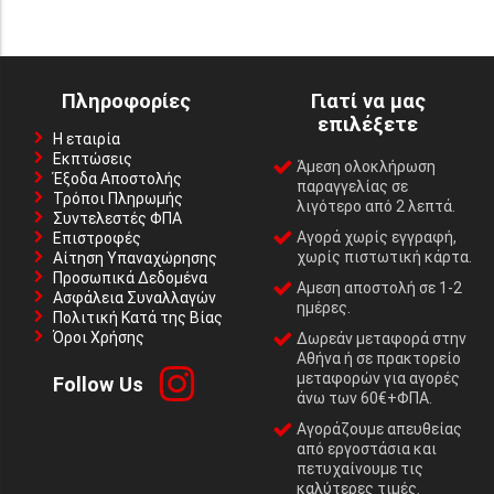
Πληροφορίες
Γιατί να μας
επιλέξετε
Η εταιρία
Εκπτώσεις
Άμεση ολοκλήρωση
Έξοδα Αποστολής
παραγγελίας σε
Τρόποι Πληρωμής
λιγότερο από 2 λεπτά.
Συντελεστές ΦΠΑ
Αγορά χωρίς εγγραφή,
Επιστροφές
χωρίς πιστωτική κάρτα.
Αίτηση Υπαναχώρησης
Προσωπικά Δεδομένα
Αμεση αποστολή σε 1-2
Ασφάλεια Συναλλαγών
ημέρες.
Πολιτική Κατά της Βίας
Όροι Χρήσης
Δωρεάν μεταφορά στην
Αθήνα ή σε πρακτορείο
μεταφορών για αγορές
Follow Us
άνω των 60€+ΦΠΑ.
Αγοράζουμε απευθείας
από εργοστάσια και
πετυχαίνουμε τις
καλύτερες τιμές.