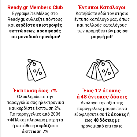
Ready.gr Members Club
Έντυποι Κατάλογοι
Εγγραφείτε Μέλος στο
Κατεβάστε εδώ τον ετήσιο
Ready.gr, συλλέξτε πόντους
έντυπο κατάλογο μας, όπως
και
κερδίστε επιστροφές
και πολλούς καταλόγους
εκπτώσεων, προσφορές
των προμηθευτών μας
σε
και μοναδικά προνόμια
!
μορφή pdf
Έκπτωση έως 7%
Έως 12 άτοκες
ή 48 έντοκες δόσεις
Ολοκληρώστε την
παραγγελία σας ηλεκτρονικά
Ανάλογα την αξία της
και κερδίστε έκπτωση 2%.
παραγγελίες μπορείτε να
Για παραγγελίες από 200€
εξοφλήσετε σε
12 άτοκες
ή
+ΦΠΑ και πληρωμή μετρητά
έως
48 δόσεις
με
ή κατάθεση
κερδίζετε
προνομιακό επιτόκιο.
έκπτωση 7%