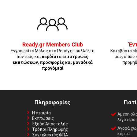
Ready.gr Members Club
Έν
Εγγραφείτε Μέλος στο Ready.gr, συλλέξτε
Κατεβάστε εδ
πόντους και
κερδίστε επιστροφές
μας, όπως 
εκπτώσεων, προσφορές και μοναδικά
προμηθ
προνόμια
!
Πληροφορίες
Γιατ
Η εταιρία
Άμεση ολ
Εκπτώσεις
λιγότερο 
Έξοδα Αποστολής
Αγορά χωρ
Τρόποι Πληρωμής
κάρτα.
Συντελεστές ΦΠΑ