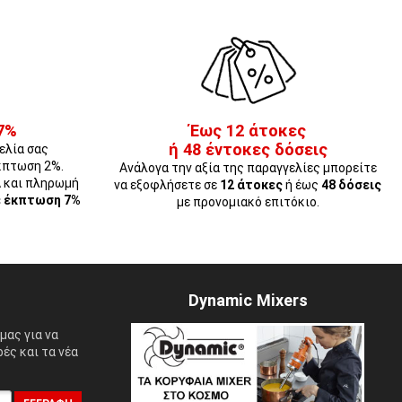
7%
Έως 12 άτοκες
ή 48 έντοκες δόσεις
ελία σας
κπτωση 2%.
Ανάλογα την αξία της παραγγελίες μπορείτε
Α και πληρωμή
να εξοφλήσετε σε
12 άτοκες
ή έως
48 δόσεις
ε έκπτωση 7%
με προνομιακό επιτόκιο.
Dynamic Mixers
μας για να
ές και τα νέα