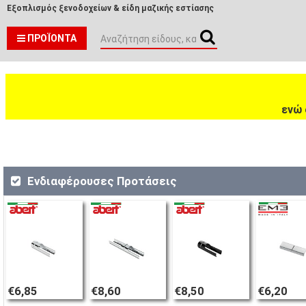
Εξοπλισμός ξενοδοχείων & είδη μαζικής εστίασης
ΠΡΟΪΌΝΤΑ
ενώ 
Ενδιαφέρουσες Προτάσεις
€6,85
€8,60
€8,50
€6,20