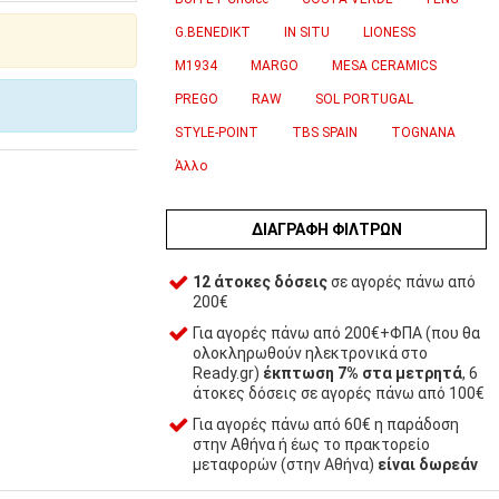
G.BENEDIKT
IN SITU
LIONESS
M1934
MARGO
MESA CERAMICS
PREGO
RAW
SOL PORTUGAL
STYLE-POINT
TBS SPAIN
TOGNANA
Άλλο
ΔΙΑΓΡΑΦΉ ΦΊΛΤΡΩΝ
12 άτοκες δόσεις
σε αγορές πάνω από
200€
Για αγορές πάνω από 200€+ΦΠΑ (που θα
ολοκληρωθούν ηλεκτρονικά στο
Ready.gr)
έκπτωση 7% στα μετρητά
, 6
άτοκες δόσεις σε αγορές πάνω από 100€
Για αγορές πάνω από 60€ η παράδοση
στην Αθήνα ή έως το πρακτορείο
μεταφορών (στην Αθήνα)
είναι δωρεάν