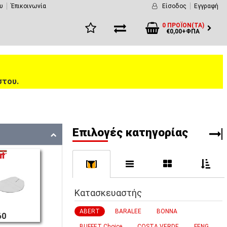
υ
Έπικοινωνία
Είσοδος
Εγγραφή
0 ΠΡΟΪΌΝ(ΤΑ)
€0,00+ΦΠΑ
στου.
Eπιλογές κατηγορίας
[
]
Κατασκευαστής
ABERT
BARALEE
BONNA
60
BUFFET Choice
COSTA VERDE
FENG