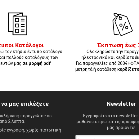
τυποι Κατάλογοι
Έκπτωση έως 
ώ τον ετήσιο έντυπο κατάλογο
Ολοκληρώστε την παραγγ
και πολλούς καταλόγους των
ηλεκτρονικά και κερδίστε έ
ευτών μας
σε μορφή pdf
Για παραγγελίες από 200€+ΦΠ
μετρητά ή κατάθεση
κερδίζετ
ί να μας επιλέξετε
Newsletter
οκλήρωση παραγγελίας σε
Εγγραφείτε στο newsletter 
από 2 λεπτά.
μαθαίνετε πρώτοι τις προσφορ
μας προϊόντα!
ίς εγγραφή, χωρίς πιστωτική