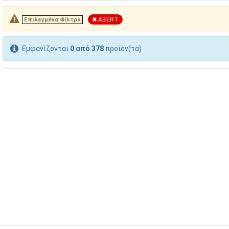
ABERT
Επιλεγμένα Φίλτρα
Εμφανίζονται
0 από 378
προϊόν(τα)