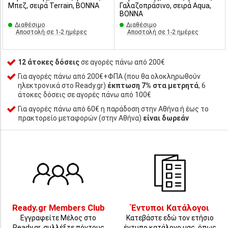
Μπεζ, σειρά Terrain, BONNA
Γαλαζοπράσινο, σειρά Aqua,
BONNA
Διαθέσιμο
Διαθέσιμο
Αποστολή σε 1-2 ημέρες
Αποστολή σε 1-2 ημέρες
12 άτοκες δόσεις
σε αγορές πάνω από 200€
Για αγορές πάνω από 200€+ΦΠΑ (που θα ολοκληρωθούν
ηλεκτρονικά στο Ready.gr)
έκπτωση 7% στα μετρητά
, 6
άτοκες δόσεις σε αγορές πάνω από 100€
Για αγορές πάνω από 60€ η παράδοση στην Αθήνα ή έως το
πρακτορείο μεταφορών (στην Αθήνα)
είναι δωρεάν
Ready.gr Members Club
Έντυποι Κατάλογοι
Εγγραφείτε Μέλος στο
Κατεβάστε εδώ τον ετήσιο
Ready.gr, συλλέξτε πόντους
έντυπο κατάλογο μας, όπως