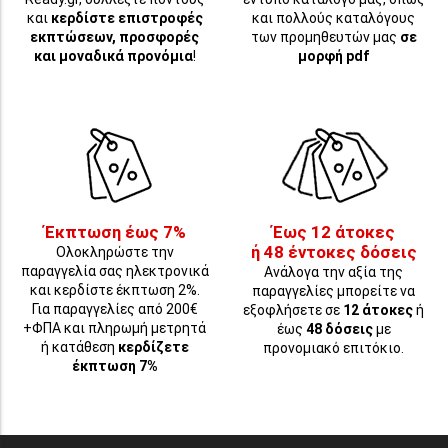
και
κερδίστε επιστροφές
και πολλούς καταλόγους
εκπτώσεων, προσφορές
των προμηθευτών μας
σε
και μοναδικά προνόμια
!
μορφή pdf
Έκπτωση έως 7%
Έως 12 άτοκες
ή 48 έντοκες δόσεις
Ολοκληρώστε την
παραγγελία σας ηλεκτρονικά
Ανάλογα την αξία της
και κερδίστε έκπτωση 2%.
παραγγελίες μπορείτε να
Για παραγγελίες από 200€
εξοφλήσετε σε
12 άτοκες
ή
+ΦΠΑ και πληρωμή μετρητά
έως
48 δόσεις
με
ή κατάθεση
κερδίζετε
προνομιακό επιτόκιο.
έκπτωση 7%