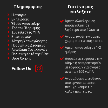
Πληροφορίες
Γιατί να μας
επιλέξετε
Η εταιρία
Εκπτώσεις
Άμεση ολοκλήρωση
Έξοδα Αποστολής
παραγγελίας σε
Τρόποι Πληρωμής
λιγότερο από 2 λεπτά.
Συντελεστές ΦΠΑ
Αγορά χωρίς εγγραφή,
Επιστροφές
χωρίς πιστωτική κάρτα.
Αίτηση Υπαναχώρησης
Προσωπικά Δεδομένα
Αμεση αποστολή σε 1-2
Ασφάλεια Συναλλαγών
ημέρες.
Πολιτική Κατά της Βίας
Όροι Χρήσης
Δωρεάν μεταφορά στην
Αθήνα ή σε πρακτορείο
μεταφορών για αγορές
Follow Us
άνω των 60€+ΦΠΑ.
Αγοράζουμε απευθείας
από εργοστάσια και
πετυχαίνουμε τις
καλύτερες τιμές.