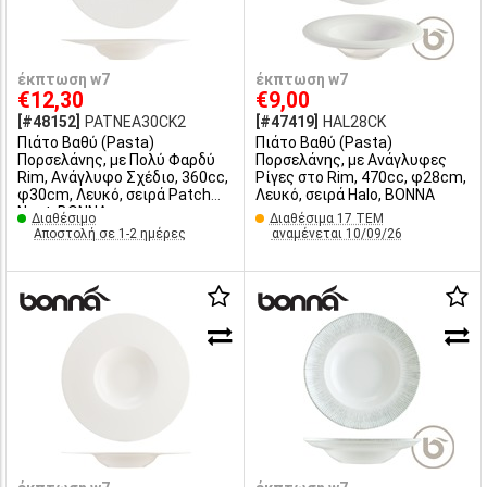
έκπτωση w7
έκπτωση w7
€12,30
€9,00
[#48152]
PATNEA30CK2
[#47419]
HAL28CK
Πιάτο Βαθύ (Pasta)
Πιάτο Βαθύ (Pasta)
Πορσελάνης, με Πολύ Φαρδύ
Πορσελάνης, με Ανάγλυφες
Rim, Ανάγλυφο Σχέδιο, 360cc,
Ρίγες στο Rim, 470cc, φ28cm,
φ30cm, Λευκό, σειρά Patch
Λευκό, σειρά Halo, BONNA
Neat, BONNA
Διαθέσιμο
Διαθέσιμα 17 ΤΕΜ
Αποστολή σε 1-2 ημέρες
αναμένεται 10/09/26