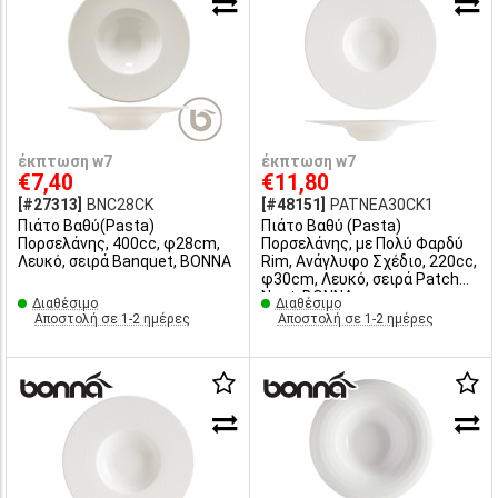
έκπτωση w7
έκπτωση w7
€7,40
€11,80
[#27313]
BNC28CK
[#48151]
PATNEA30CK1
Πιάτο Βαθύ(Pasta)
Πιάτο Βαθύ (Pasta)
Πορσελάνης, 400cc, φ28cm,
Πορσελάνης, με Πολύ Φαρδύ
Λευκό, σειρά Banquet, BONNA
Rim, Ανάγλυφο Σχέδιο, 220cc,
φ30cm, Λευκό, σειρά Patch
Neat, BONNA
Διαθέσιμο
Διαθέσιμο
Αποστολή σε 1-2 ημέρες
Αποστολή σε 1-2 ημέρες