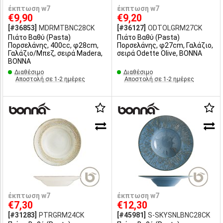
έκπτωση w7
έκπτωση w7
€9,90
€9,20
[#36853]
MDRMTBNC28CK
[#36127]
ODTOLGRM27CK
Πιάτο Βαθύ (Pasta)
Πιάτο Βαθύ (Pasta)
Πορσελάνης, 400cc, φ28cm,
Πορσελάνης, φ27cm, Γαλάζιο,
Γαλάζιο/Μπεζ, σειρά Madera,
σειρά Odette Olive, BONNA
BONNA
Διαθέσιμο
Διαθέσιμο
Αποστολή σε 1-2 ημέρες
Αποστολή σε 1-2 ημέρες
έκπτωση w7
έκπτωση w7
€7,30
€12,30
[#31283]
PTRGRM24CK
[#45981]
S-SKYSNLBNC28CK