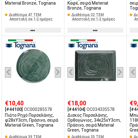
Material Bronze, Tognana
Καφέ, σειρά Material
σειρ
Bronze, Tognana
Tog
Διαθέσιμα 47 ΤΕΜ
Διαθέσιμα 32 ΤΕΜ
Δι
Αποστολή σε 1-2 ημέρες
Αποστολή σε 1-2 ημέρες
Α
€10,40
€18,00
€9
[#44100]
OC000285578
[#44104]
OC034335578
[#4
Πιάτο Ρηχό Πορσελάνης,
Δισκος Πορσελάνης,
Μπω
φ28xΥ3cm, Πράσινο, σειρά
Ορθογώνιος, 34x25xΥ3cm,
118
Material Green, Tognana
Πράσινο, σειρά Material
Πράσ
Green, Tognana
Gre
Διαθέσιμα 39 ΤΕΜ
Διαθέσιμα 35 ΤΕΜ
Δι