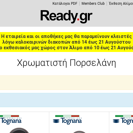
Κατάλογοι PDF
Members Club
Έκθεση Αλίμο
Η εταιρεία και οι αποθήκες μας θα παραμείνουν κλειστές
λόγω καλοκαιρινών διακοπών από 14 έως 21 Αυγούστου
ο εκθεσιακός μας χώρος στον Άλιμο από 10 έως 21 Αυγού
Χρωματιστή Πορσελάνη