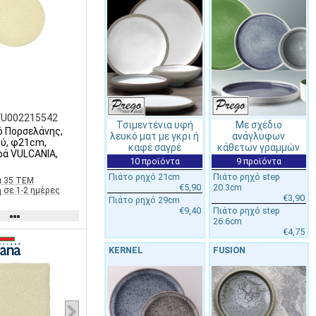
VU002215542
Τσιμεντένια υφή
Με σχέδιο
ό Πορσελάνης,
λευκό ματ με γκρι ή
ανάγλυφων
ύ, φ21cm,
καφέ σαγρέ
κάθετων γραμμών
ρά VULCANIA,
10 προϊόντα
9 προϊόντα
Πιάτο ρηχό 21cm
Πιάτο ρηχό step
α 35 ΤΕΜ
€5,90
20.3cm
 σε 1-2 ημέρες
€3,90
Πιάτο ρηχό 29cm
€9,40
Πιάτο ρηχό step
26.6cm
€4,75
KERNEL
FUSION