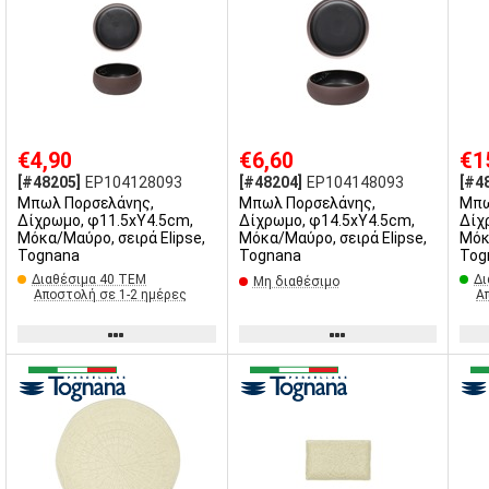
€4,90
€6,60
€1
[#48205]
EP104128093
[#48204]
EP104148093
[#4
Μπωλ Πορσελάνης,
Μπωλ Πορσελάνης,
Μπω
Δίχρωμο, φ11.5xΥ4.5cm,
Δίχρωμο, φ14.5xΥ4.5cm,
Δίχ
Μόκα/Μαύρο, σειρά Elipse,
Μόκα/Μαύρο, σειρά Elipse,
Μόκ
Tognana
Tognana
Tog
Διαθέσιμα 40 ΤΕΜ
Δι
Μη διαθέσιμο
Αποστολή σε 1-2 ημέρες
Α