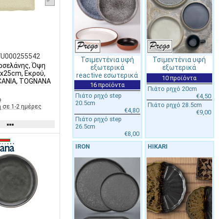
VU000255542
Τσιμεντένια υφή
Τσιμεντένια υφή
ρσελάνης, Όψη
εξωτερικά
εξωτερικά
5x25cm, Εκρού,
reactive εσωτερικά
10 προϊόντα
CANIA, TOGNANA
16 προϊόντα
Πιάτο ρηχό 20cm
Πιάτο ρηχό step
€4,50
ο
20.5cm
Πιάτο ρηχό 28.5cm
 σε 1-2 ημέρες
€4,80
€9,00
Πιάτο ρηχό step
26.5cm
€8,00
IRON
HIKARI