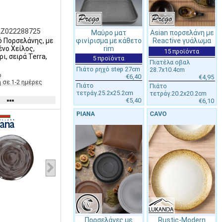
AZ022288725
Μαύρο ματ
Asian πορσελάνη με
φινίρισμα με κάθετo
Reactive γυάλωμα
ό Πορσελάνης, με
rim
νο Χείλος,
15 προϊόντα
ι, σειρά Terra,
5 προϊόντα
Πιατέλα οβαλ
Πιάτο ρηχό step 27cm
28.7x10.4cm
ο
€6,40
€4,95
 σε 1-2 ημέρες
Πιάτο
Πιάτο
τετράγ.25.2x25.2cm
τετράγ.20.2x20.2cm
€5,40
€6,10
PIANA
CAVO
Πορσελάνες με
Rustic-Modern