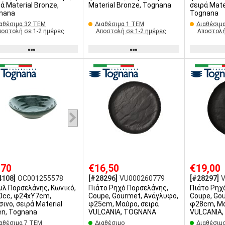
ά Material Bronze,
Material Bronze, Tognana
σειρά Mate
nana
Tognana
αθέσιμα 32 ΤΕΜ
Διαθέσιμα 1 ΤΕΜ
Διαθέσιμ
ποστολή σε 1-2 ημέρες
Αποστολή σε 1-2 ημέρες
Αποστολή
,70
€16,50
€19,00
4108]
OC001255578
[#28296]
VU000260779
[#28297]
λ Πορσελάνης, Κωνικό,
Πιάτο Ρηχό Πορσελάνης,
Πιάτο Ρηχ
0cc, φ24xΥ7cm,
Coupe, Gourmet, Ανάγλυφο,
Coupe, Go
ινο, σειρά Material
φ25cm, Μαύρο, σειρά
φ28cm, Μα
en, Tognana
VULCANIA, TOGNANA
VULCANIA
αθέσιμα 7 ΤΕΜ
Διαθέσιμο
Διαθέσιμ