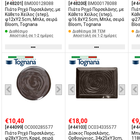
[#48201]
BM000128088
[#48200]
BM000178088
[#4
Πιάτο Ρηχό Πορσελάνης, με
Πιάτο Ρηχό Πορσελάνης, με
Πιά
Κάθετο Χείλος (step),
Κάθετο Χείλος (step),
Κάθ
φ12xΥ2.5cm, Μπλε, σειρά
φ16.8xΥ2.5cm, Μπλε, σειρά
φ27
Bloom, Tognana
Bloom, Tognana
Blo
Διαθέσιμο
Διαθέσιμα 38 ΤΕΜ
Δι
Αποστολή σε 1-2 ημέρες
Αποστολή σε 1-2 ημέρες
Α
€10,40
€18,00
€9
[#44099]
OC000285577
[#44103]
OC034335577
[#4
Πιάτο Ρηχό Πορσελάνης,
Δίσκος Πορσελάνης,
Μπω
φ28xΥ3cm, Καφέ, σειρά
Ορθογώνιος, 34x25xΥ3cm,
118