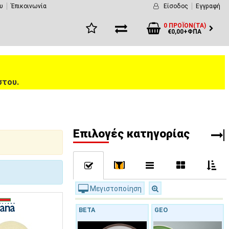
υ
Έπικοινωνία
Είσοδος
Εγγραφή
0 ΠΡΟΪΌΝ(ΤΑ)
€0,00+ΦΠΑ
στου.
Eπιλογές κατηγορίας
[
]
Μεγιστοποίηση
BETA
GEO