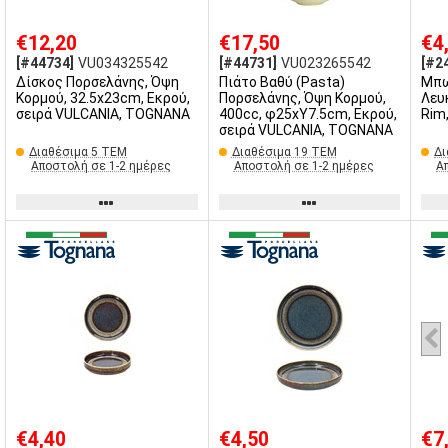
€12,20
€17,50
€4
[#44734]
VU034325542
[#44731]
VU023265542
[#2
Δίσκος Πορσελάνης, Όψη
Πιάτο Βαθύ (Pasta)
Μπω
Κορμού, 32.5x23cm, Εκρού,
Πορσελάνης, Όψη Κορμού,
Λευ
σειρά VULCANIA, TOGNANA
400cc, φ25xΥ7.5cm, Εκρού,
Rim
σειρά VULCANIA, TOGNANA
Διαθέσιμα 5 ΤΕΜ
Διαθέσιμα 19 ΤΕΜ
Δι
Αποστολή σε 1-2 ημέρες
Αποστολή σε 1-2 ημέρες
Α
€4,40
€4,50
€7