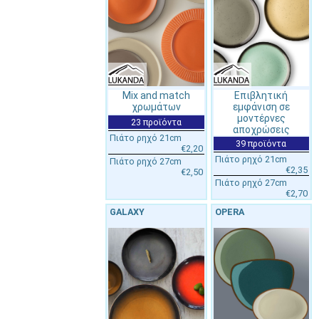
Mix and match
Επιβλητική
χρωμάτων
εμφάνιση σε
μοντέρνες
23 προϊόντα
αποχρώσεις
Πιάτο ρηχό 21cm
39 προϊόντα
€2,20
Πιάτο ρηχό 21cm
Πιάτο ρηχό 27cm
€2,35
€2,50
Πιάτο ρηχό 27cm
€2,70
GALAXY
OPERA