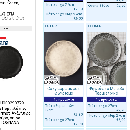
€2,70
rial Green,
Πιάτο ρηχό 27cm
Κούπα 380cc
€2,50
€2,70
α 47 ΤΕΜ
Πιάτο ρηχό step 27cm
 σε 1-2 ημέρες
€6,00
FUTURE
FORMA
Ψηφιδωτό Μοτίβο
Cozy αύρα με ματ
Περιμετρικά
φινίρισμα
15 προϊόντα
17 προϊόντα
VU000290779
Πιάτο ρηχό 27cm
Πιάτο ζυμαρικών
ό Πορσελάνης,
€2,70
24cm
urmet, Ανάγλυφο,
€3,80
Πιάτο ρηχό step 27cm
ύρο, σειρά
€6,00
Πιάτο ρηχό 27cm
, TOGNANA
€2,70
ο