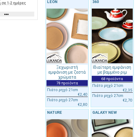
LEON
360
 σε 1-2 ημέρες
Ξεχωριστή
Ιδιαίτερη εμφάνιση
εμφάνιση με ζεστά
με βαμμένο ριμ
χρώματα
68 προϊόντα
78 προϊόντα
Πιάτο ρηχό 21cm
Πιάτο ρηχό 21cm
€2,35
€2,40
Πιάτο ρηχό 27cm
Πιάτο ρηχό 27cm
€2,70
€2,80
NATURE
GALAXY NEW