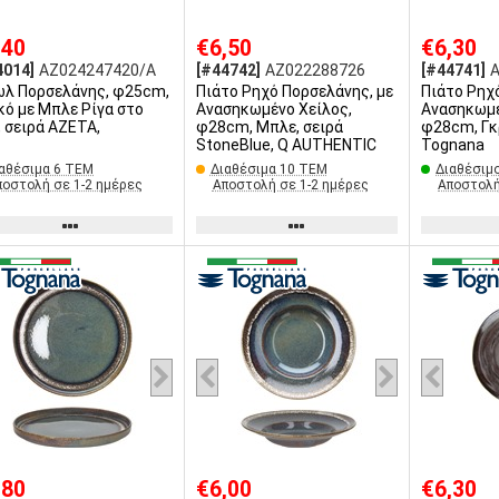
,40
€6,50
€6,30
4014]
AZ024247420/A
[#44742]
AZ022288726
[#44741]
λ Πορσελάνης, φ25cm,
Πιάτο Ρηχό Πορσελάνης, με
Πιάτο Ρηχ
κό με Μπλε Ρίγα στο
Ανασηκωμένο Χείλος,
Ανασηκωμέ
, σειρά AZETA,
φ28cm, Μπλε, σειρά
φ28cm, Γκρ
StoneBlue, Q AUTHENTIC
Tognana
αθέσιμα 6 ΤΕΜ
Διαθέσιμα 10 ΤΕΜ
Διαθέσιμ
ποστολή σε 1-2 ημέρες
Αποστολή σε 1-2 ημέρες
Αποστολή
,80
€6,00
€6,30