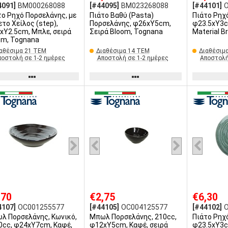
4091]
BM000268088
[#44095]
BM023268088
[#44101]
το Ρηχό Πορσελάνης, με
Πιάτο Βαθύ (Pasta)
Πιάτο Ρηχ
ετο Χείλος (step),
Πορσελάνης, φ26xΥ5cm,
φ23.5xΥ3c
xΥ2.5cm, Μπλε, σειρά
Σειρά Bloom, Tognana
Material B
om, Tognana
αθέσιμα 21 ΤΕΜ
Διαθέσιμα 14 ΤΕΜ
Διαθέσιμ
ποστολή σε 1-2 ημέρες
Αποστολή σε 1-2 ημέρες
Αποστολή
,70
€2,75
€6,30
4107]
OC001255577
[#44105]
OC004125577
[#44102]
λ Πορσελάνης, Κωνικό,
Μπωλ Πορσελάνης, 210cc,
Πιάτο Ρηχ
0cc, φ24xΥ7cm, Καφέ,
φ12xΥ5cm, Καφέ, σειρά
φ23.5xΥ3c