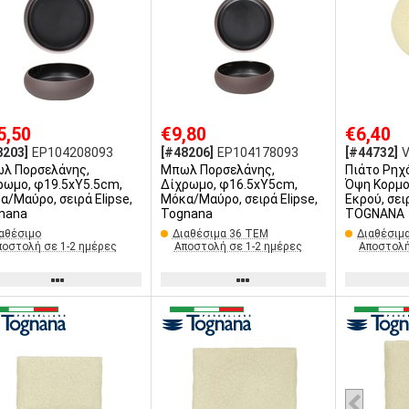
5,50
€9,80
€6,40
8203]
EP104208093
[#48206]
EP104178093
[#44732]
λ Πορσελάνης,
Μπωλ Πορσελάνης,
Πιάτο Ρηχ
ρωμο, φ19.5xΥ5.5cm,
Δίχρωμο, φ16.5xΥ5cm,
Όψη Κορμο
α/Μαύρο, σειρά Elipse,
Μόκα/Μαύρο, σειρά Elipse,
Εκρού, σει
nana
Tognana
TOGNANA
αθέσιμο
Διαθέσιμα 36 ΤΕΜ
Διαθέσιμ
ποστολή σε 1-2 ημέρες
Αποστολή σε 1-2 ημέρες
Αποστολή