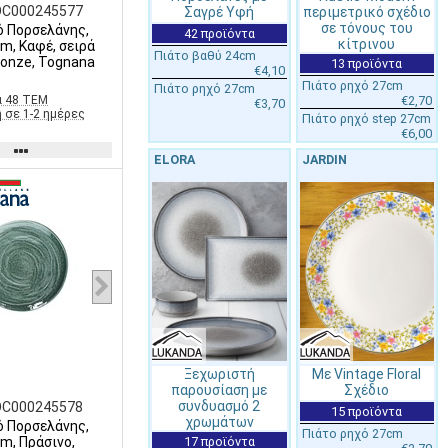
OC000245577
Σαγρέ Υφή
περιμετρικό σχέδιο
σε τόνους του
ό Πορσελάνης,
42 προϊόντα
κίτρινου
m, Καφέ, σειρά
Πιάτο βαθύ 24cm
ronze, Tognana
13 προϊόντα
€4,10
Πιάτο ρηχό 27cm
Πιάτο ρηχό 27cm
α 48 ΤΕΜ
€2,70
€3,70
 σε 1-2 ημέρες
Πιάτο ρηχό step 27cm
€6,00
ELORA
JARDIN
Ξεχωριστή
Με Vintage Floral
παρουσίαση με
Σχέδιο
συνδυασμό 2
OC000245578
15 προϊόντα
χρωμάτων
ό Πορσελάνης,
Πιάτο ρηχό 27cm
m, Πράσινο,
17 προϊόντα