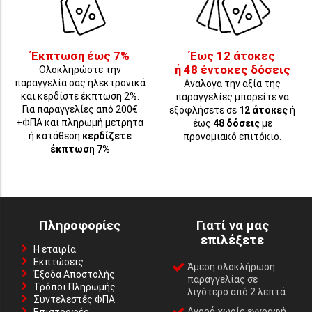
Έκπτωση έως 7%
Έως 12 άτοκες
ή 48 έντοκες δόσεις
Ολοκληρώστε την
παραγγελία σας ηλεκτρονικά
Ανάλογα την αξία της
και κερδίστε έκπτωση 2%.
παραγγελίες μπορείτε να
Για παραγγελίες από 200€
εξοφλήσετε σε
12 άτοκες
ή
+ΦΠΑ και πληρωμή μετρητά
έως
48 δόσεις
με
ή κατάθεση
κερδίζετε
προνομιακό επιτόκιο.
έκπτωση 7%
Πληροφορίες
Γιατί να μας
επιλέξετε
Η εταιρία
Εκπτώσεις
Άμεση ολοκλήρωση
Έξοδα Αποστολής
παραγγελίας σε
Τρόποι Πληρωμής
λιγότερο από 2 λεπτά.
Συντελεστές ΦΠΑ
Αγορά χωρίς εγγραφή,