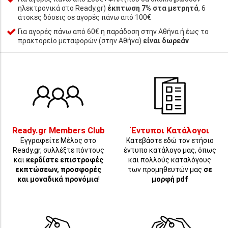
ηλεκτρονικά στο Ready.gr)
έκπτωση 7% στα μετρητά
, 6
άτοκες δόσεις σε αγορές πάνω από 100€
Για αγορές πάνω από 60€ η παράδοση στην Αθήνα ή έως το
πρακτορείο μεταφορών (στην Αθήνα)
είναι δωρεάν
Ready.gr Members Club
Έντυποι Κατάλογοι
Εγγραφείτε Μέλος στο
Κατεβάστε εδώ τον ετήσιο
Ready.gr, συλλέξτε πόντους
έντυπο κατάλογο μας, όπως
και
κερδίστε επιστροφές
και πολλούς καταλόγους
εκπτώσεων, προσφορές
των προμηθευτών μας
σε
και μοναδικά προνόμια
!
μορφή pdf