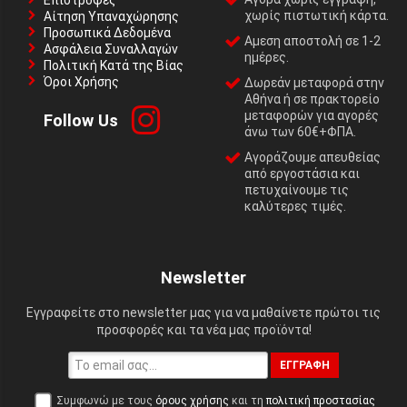
Επιστροφές
χωρίς πιστωτική κάρτα.
Αίτηση Υπαναχώρησης
Προσωπικά Δεδομένα
Αμεση αποστολή σε 1-2
Ασφάλεια Συναλλαγών
ημέρες.
Πολιτική Κατά της Βίας
Όροι Χρήσης
Δωρεάν μεταφορά στην
Αθήνα ή σε πρακτορείο
μεταφορών για αγορές
Follow Us
άνω των 60€+ΦΠΑ.
Αγοράζουμε απευθείας
από εργοστάσια και
πετυχαίνουμε τις
καλύτερες τιμές.
Newsletter
Εγγραφείτε στο newsletter μας για να μαθαίνετε πρώτοι τις
προσφορές και τα νέα μας προϊόντα!
ΕΓΓΡΑΦΉ
Συμφωνώ με τους
όρους χρήσης
και τη
πολιτική προστασίας