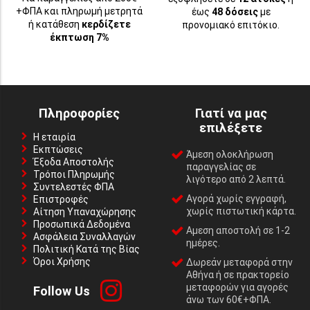
+ΦΠΑ και πληρωμή μετρητά
έως
48 δόσεις
με
ή κατάθεση
κερδίζετε
προνομιακό επιτόκιο.
έκπτωση 7%
Πληροφορίες
Γιατί να μας
επιλέξετε
Η εταιρία
Εκπτώσεις
Άμεση ολοκλήρωση
Έξοδα Αποστολής
παραγγελίας σε
Τρόποι Πληρωμής
λιγότερο από 2 λεπτά.
Συντελεστές ΦΠΑ
Αγορά χωρίς εγγραφή,
Επιστροφές
χωρίς πιστωτική κάρτα.
Αίτηση Υπαναχώρησης
Προσωπικά Δεδομένα
Αμεση αποστολή σε 1-2
Ασφάλεια Συναλλαγών
ημέρες.
Πολιτική Κατά της Βίας
Όροι Χρήσης
Δωρεάν μεταφορά στην
Αθήνα ή σε πρακτορείο
μεταφορών για αγορές
Follow Us
άνω των 60€+ΦΠΑ.