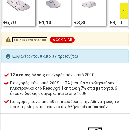
€6,70
€4,40
€3,30
€3,10
COK-ALAR
Επιλεγμένα Φίλτρα
Εμφανίζονται
0 από 37
προϊόν(τα)
12 άτοκες δόσεις
σε αγορές πάνω από 200€
Για αγορές πάνω από 200€+ΦΠΑ (που θα ολοκληρωθούν
ηλεκτρονικά στο Ready.gr)
έκπτωση 7% στα μετρητά
, 6
άτοκες δόσεις σε αγορές πάνω από 100€
Για αγορές πάνω από 60€ η παράδοση στην Αθήνα ή έως το
πρακτορείο μεταφορών (στην Αθήνα)
είναι δωρεάν