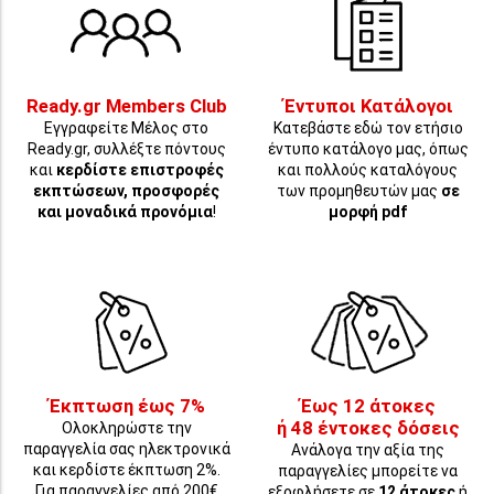
Ready.gr Members Club
Έντυποι Κατάλογοι
Εγγραφείτε Μέλος στο
Κατεβάστε εδώ τον ετήσιο
Ready.gr, συλλέξτε πόντους
έντυπο κατάλογο μας, όπως
και
κερδίστε επιστροφές
και πολλούς καταλόγους
εκπτώσεων, προσφορές
των προμηθευτών μας
σε
και μοναδικά προνόμια
!
μορφή pdf
Έκπτωση έως 7%
Έως 12 άτοκες
ή 48 έντοκες δόσεις
Ολοκληρώστε την
παραγγελία σας ηλεκτρονικά
Ανάλογα την αξία της
και κερδίστε έκπτωση 2%.
παραγγελίες μπορείτε να
Για παραγγελίες από 200€
εξοφλήσετε σε
12 άτοκες
ή