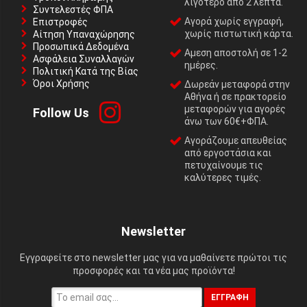
λιγότερο από 2 λεπτά.
Συντελεστές ΦΠΑ
Αγορά χωρίς εγγραφή,
Επιστροφές
χωρίς πιστωτική κάρτα.
Αίτηση Υπαναχώρησης
Προσωπικά Δεδομένα
Αμεση αποστολή σε 1-2
Ασφάλεια Συναλλαγών
ημέρες.
Πολιτική Κατά της Βίας
Όροι Χρήσης
Δωρεάν μεταφορά στην
Αθήνα ή σε πρακτορείο
μεταφορών για αγορές
Follow Us
άνω των 60€+ΦΠΑ.
Αγοράζουμε απευθείας
από εργοστάσια και
πετυχαίνουμε τις
καλύτερες τιμές.
Newsletter
Εγγραφείτε στο newsletter μας για να μαθαίνετε πρώτοι τις
προσφορές και τα νέα μας προϊόντα!
ΕΓΓΡΑΦΉ