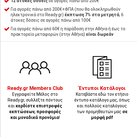
12 άτοκες δόσεις
σε αγορές πάνω από 200€
Για αγορές πάνω από 200€+ΦΠΑ (που θα ολοκληρωθούν
ηλεκτρονικά στο Ready.gr)
έκπτωση 7% στα μετρητά
, 6
άτοκες δόσεις σε αγορές πάνω από 100€
Για αγορές πάνω από 60€ η παράδοση στην Αθήνα ή έως το
πρακτορείο μεταφορών (στην Αθήνα)
είναι δωρεάν
Ready.gr Members Club
Έντυποι Κατάλογοι
Εγγραφείτε Μέλος στο
Κατεβάστε εδώ τον ετήσιο
Ready.gr, συλλέξτε πόντους
έντυπο κατάλογο μας, όπως
και
κερδίστε επιστροφές
και πολλούς καταλόγους
εκπτώσεων, προσφορές
των προμηθευτών μας
σε
και μοναδικά προνόμια
!
μορφή pdf