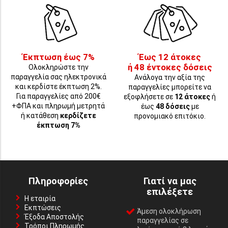
Έκπτωση έως 7%
Έως 12 άτοκες
ή 48 έντοκες δόσεις
Ολοκληρώστε την
παραγγελία σας ηλεκτρονικά
Ανάλογα την αξία της
και κερδίστε έκπτωση 2%.
παραγγελίες μπορείτε να
Για παραγγελίες από 200€
εξοφλήσετε σε
12 άτοκες
ή
+ΦΠΑ και πληρωμή μετρητά
έως
48 δόσεις
με
ή κατάθεση
κερδίζετε
προνομιακό επιτόκιο.
έκπτωση 7%
Πληροφορίες
Γιατί να μας
επιλέξετε
Η εταιρία
Εκπτώσεις
Άμεση ολοκλήρωση
Έξοδα Αποστολής
παραγγελίας σε
Τρόποι Πληρωμής