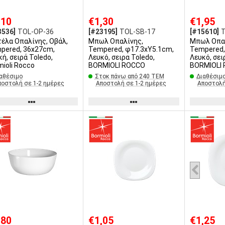
,10
€1,30
€1,95
3536]
TOL-OP-36
[#23195]
TOL-SB-17
[#15610]
τέλα Οπαλίνης, Οβάλ,
Μπωλ Οπαλίνης,
Μπωλ Οπα
pered, 36x27cm,
Tempered, φ17.3xY5.1cm,
Tempered,
ή, σειρά Toledo,
Λευκό, σειρα Toledo,
Λευκό, σει
mioli Rocco
BORMIOLI ROCCO
BORMIOLI
αθέσιμο
Στοκ πάνω από 240 ΤΕΜ
Διαθέσιμ
ποστολή σε 1-2 ημέρες
Αποστολή σε 1-2 ημέρες
Αποστολή
,80
€1,05
€1,25