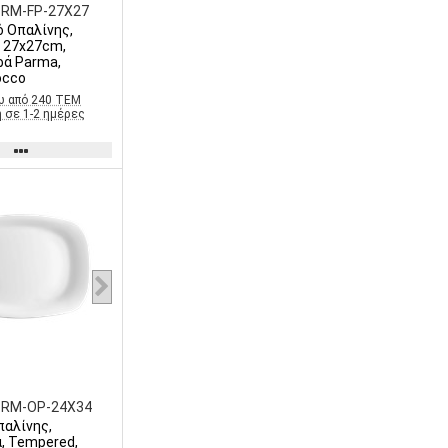
PRM-FP-27X27
ό Οπαλίνης,
 27x27cm,
ρά Parma,
occo
ω από 240 ΤΕΜ
 σε 1-2 ημέρες
PRM-OP-24X34
παλίνης,
, Tempered,