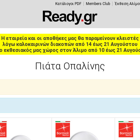
Κατάλογοι PDF
Members Club
Έκθεση Αλίμο
Η εταιρεία και οι αποθήκες μας θα παραμείνουν κλειστές
λόγω καλοκαιρινών διακοπών από 14 έως 21 Αυγούστου
ο εκθεσιακός μας χώρος στον Άλιμο από 10 έως 21 Αυγού
Πιάτα Οπαλίνης