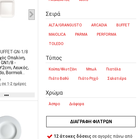
Σειρά
ALTA/GRANGUSTO
ARCADIA
BUFFET
MAIOLICA
PARMA
PERFORMA
TOLEDO
UFFET-GN-1/8
Τύπος
χός Οπαλίνη,
 GN1/8 -
xΥ2cm, Λευκός,
Κούπα/Φλυτζάνι
Μπωλ
Πιατέλα
do, Bormioli
Πιάτο Βαθύ
Πιάτο Ρηχό
Σαλατιέρα
ο
 σε 1-2 ημέρες
Χρώμα
Άσπρο
Διάφορα
ΔΙΑΓΡΑΦΉ ΦΊΛΤΡΩΝ
12 άτοκες δόσεις
σε αγορές πάνω από