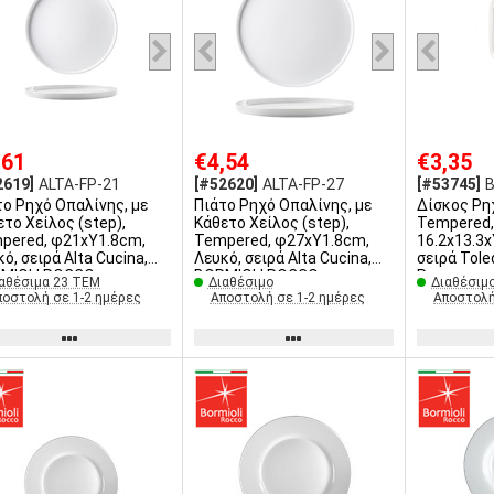
,61
€4,54
€3,35
2619]
ALTA-FP-21
[#52620]
ALTA-FP-27
[#53745]
B
χό Οπαλίνης, με
Πιάτο Ρηχό Οπαλίνης, με
Δίσκος Ρη
ετο Χείλος (step),
Κάθετο Χείλος (step),
Tempered,
pered, φ21xY1.8cm,
Tempered, φ27xY1.8cm,
16.2x13.3
ό, σειρά Alta Cucina,
Λευκό, σειρά Alta Cucina,
σειρά Tole
MIOLI ROCCO
BORMIOLI ROCCO
Rocco
αθέσιμα 23 ΤΕΜ
Διαθέσιμο
Διαθέσιμ
ποστολή σε 1-2 ημέρες
Αποστολή σε 1-2 ημέρες
Αποστολή