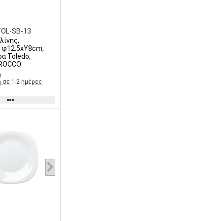
TOL-SB-13
λίνης,
 φ12.5xY8cm,
ρα Toledo,
 ROCCO
ο
 σε 1-2 ημέρες