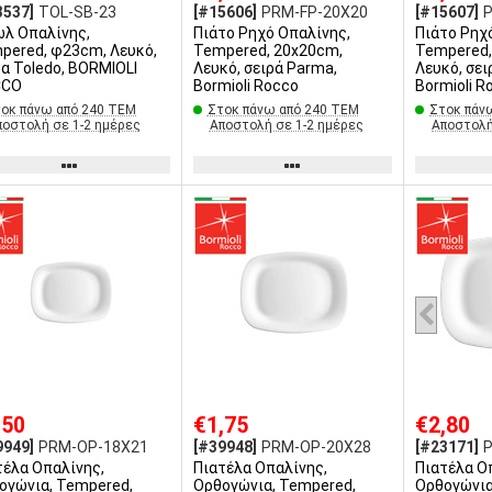
3537]
TOL-SB-23
[#15606]
PRM-FP-20X20
[#15607]
λ Οπαλίνης,
Πιάτο Ρηχό Οπαλίνης,
Πιάτο Ρηχ
, φ23cm, Λευκό,
Tempered, 20x20cm,
Tempered,
ρα Toledo, BORMIOLI
Λευκό, σειρά Parma,
Λευκό, σει
CCO
Bormioli Rocco
Bormioli R
οκ πάνω από 240 ΤΕΜ
Στοκ πάνω από 240 ΤΕΜ
Στοκ πάν
ποστολή σε 1-2 ημέρες
Αποστολή σε 1-2 ημέρες
Αποστολή
,50
€1,75
€2,80
9949]
PRM-OP-18X21
[#39948]
PRM-OP-20X28
[#23171]
τέλα Οπαλίνης,
Πιατέλα Οπαλίνης,
Πιατέλα Ο
ογώνια, Tempered,
Ορθογώνια, Tempered,
Ορθογώνια