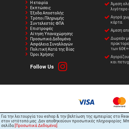
Η εταιρία
Άμεση ολ
Εκπτώσεις
λιγότερο 
Έξοδα Αποστολής
Αγορά χωρ
Τρόποι Πληρωμής
κάρτα.
Συντελεστές ΦΠΑ
Επιστροφές
Αμεση απο
Αίτηση Υπαναχώρησης
Δωρεάν με
Προσωπικά Δεδομένα
πρακτορε
Ασφάλεια Συναλλαγών
των 60€+
Πολιτική Κατά της Βίας
Όροι Χρήσης
Αγοράζουμ
και πετυχ
Follow Us
Για την λειτουργία του eshop & την βελτίωση της εμπειρίας στο Rea
στον ιστότοπό μας. Δεν αποθηκεύουν προσωπικές πληροφορίες. Μπορ
σελίδα
[Προσωπικά Δεδομένα]
.