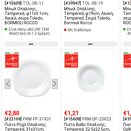
[#15609]
TOL-SB-11
[#39947]
TOL-SB-19
[#1
Μπωλ Οπαλίνης,
Μπωλ Οπαλίνης,
Μπω
Tempered, φ11x5.1cm,
Tempered, φ19cm, Λευκή,
Tempered
Λευκό, σειρα Toledo,
Tempered, Σειρά Toledo,
σει
BORMIOLI ROCCO
Bormioli Rocco
RO
Στοκ πάνω από 240 ΤΕΜ
Στ
Μη διαθέσιμο
Αποστολή σε 1-2 ημέρες
Α
€2,80
€1,21
€1
[#23169]
PRM-FP-31X31
[#15608]
PRM-DP-23X23
[#3
Πιάτο Ρηχό Οπαλίνης,
Πιάτο Βαθύ Οπαλίνης,
Πια
Tempered, 31x31cm,
Tempered, 22.5x22.5cm,
Ορθ