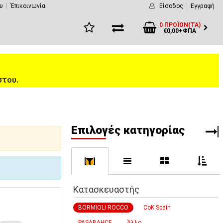
υ
Έπικοινωνία
Είσοδος
Εγγραφή
0 ΠΡΟΪΌΝ(ΤΑ)
€0,00+ΦΠΑ
στου.
Eπιλογές κατηγορίας
[
]
Κατασκευαστής
BORMIOLI ROCCO
CoK Spain
PASABAHCE
Άλλο