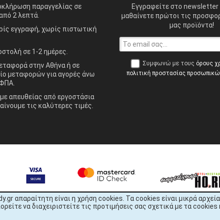
οκλήρωση παραγγελίας σε
Εγγραφείτε στο newsletter 
από 2 λεπτά.
μαθαίνετε πρώτοι τις προσφορ
μας προϊόντα!
ίς εγγραφή, χωρίς πιστωτική
στολή σε 1-2 ημέρες.
Συμφωνώ με τους
όρους χ
ταφορά στην Αθήνα ή σε
πολιτική προστασίας προσωπικ
ίο μεταφορών για αγορές άνω
ΦΠΑ.
ε απευθείας από εργοστάσια
αίνουμε τις καλύτερες τιμές.
dy.gr απαραίτητη είναι η χρήση cookies. Τα cookies είναι μικρά αρχ
είτε να διαχειριστείτε τις προτιμήσεις σας σχετικά με τα cookies 
READY.gr © 2022 | All Rights Reserved