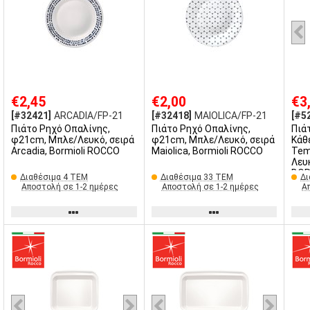
€2,45
€2,00
€3
[#32421]
ARCADIA/FP-21
[#32418]
MAIOLICA/FP-21
[#5
Πιάτο Ρηχό Οπαλίνης,
Πιάτο Ρηχό Οπαλίνης,
Πιάτο Ρη
φ21cm, Μπλε/Λευκό, σειρά
φ21cm, Μπλε/Λευκό, σειρά
Κάθ
Arcadia, Bormioli ROCCO
Maiolica, Bormioli ROCCO
Tem
Λευκ
BOR
Διαθέσιμα 4 ΤΕΜ
Διαθέσιμα 33 ΤΕΜ
Δι
Αποστολή σε 1-2 ημέρες
Αποστολή σε 1-2 ημέρες
Α