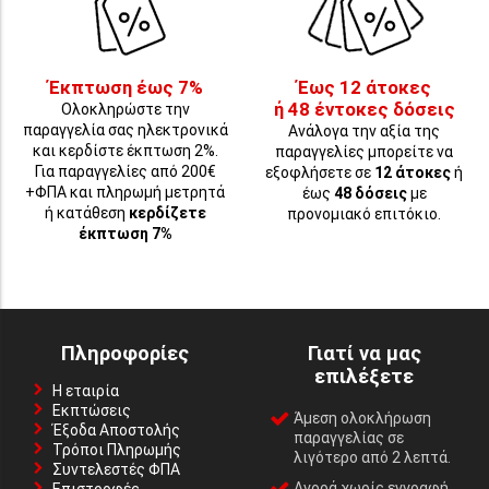
Έκπτωση έως 7%
Έως 12 άτοκες
ή 48 έντοκες δόσεις
Ολοκληρώστε την
παραγγελία σας ηλεκτρονικά
Ανάλογα την αξία της
και κερδίστε έκπτωση 2%.
παραγγελίες μπορείτε να
Για παραγγελίες από 200€
εξοφλήσετε σε
12 άτοκες
ή
+ΦΠΑ και πληρωμή μετρητά
έως
48 δόσεις
με
ή κατάθεση
κερδίζετε
προνομιακό επιτόκιο.
έκπτωση 7%
Πληροφορίες
Γιατί να μας
επιλέξετε
Η εταιρία
Εκπτώσεις
Άμεση ολοκλήρωση
Έξοδα Αποστολής
παραγγελίας σε
Τρόποι Πληρωμής
λιγότερο από 2 λεπτά.
Συντελεστές ΦΠΑ
Αγορά χωρίς εγγραφή,