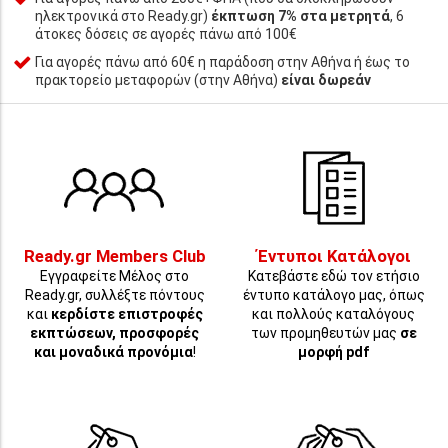
ηλεκτρονικά στο Ready.gr)
έκπτωση 7% στα μετρητά
, 6
άτοκες δόσεις σε αγορές πάνω από 100€
Για αγορές πάνω από 60€ η παράδοση στην Αθήνα ή έως το
πρακτορείο μεταφορών (στην Αθήνα)
είναι δωρεάν
Ready.gr Members Club
Έντυποι Κατάλογοι
Εγγραφείτε Μέλος στο
Κατεβάστε εδώ τον ετήσιο
Ready.gr, συλλέξτε πόντους
έντυπο κατάλογο μας, όπως
και
κερδίστε επιστροφές
και πολλούς καταλόγους
εκπτώσεων, προσφορές
των προμηθευτών μας
σε
και μοναδικά προνόμια
!
μορφή pdf