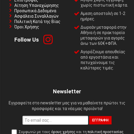
Επιστροφές
χωρίς πιστωτική κάρτα.
Αίτηση Υπαναχώρησης
Προσωπικά Δεδομένα
Αμεση αποστολή σε 1-2
Ασφάλεια Συναλλαγών
ημέρες.
Πολιτική Κατά της Βίας
Όροι Χρήσης
Δωρεάν μεταφορά στην
Αθήνα ή σε πρακτορείο
μεταφορών για αγορές
Follow Us
άνω των 60€+ΦΠΑ.
Αγοράζουμε απευθείας
από εργοστάσια και
πετυχαίνουμε τις
καλύτερες τιμές.
Newsletter
Εγγραφείτε στο newsletter μας για να μαθαίνετε πρώτοι τις
προσφορές και τα νέα μας προϊόντα!
ΕΓΓΡΑΦΉ
Συμφωνώ με τους
όρους χρήσης
και τη
πολιτική προστασίας