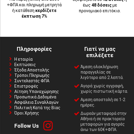
+ΦΠΑ και πληρωμή μετρητά
έως
48 δόσεις
με
ή κατάθεση
κερδίζετε
προνομιακό επιτόκιο.
έκπτωση 7%
Πληροφορίες
Γιατί να μας
επιλέξετε
Η εταιρία
Εκπτώσεις
Άμεση ολοκλήρωση
Έξοδα Αποστολής
παραγγελίας σε
Τρόποι Πληρωμής
λιγότερο από 2 λεπτά.
Συντελεστές ΦΠΑ
Αγορά χωρίς εγγραφή,
Επιστροφές
χωρίς πιστωτική κάρτα.
Αίτηση Υπαναχώρησης
Προσωπικά Δεδομένα
Αμεση αποστολή σε 1-2
Ασφάλεια Συναλλαγών
ημέρες.
Πολιτική Κατά της Βίας
Όροι Χρήσης
Δωρεάν μεταφορά στην
Αθήνα ή σε πρακτορείο
μεταφορών για αγορές
Follow Us
άνω των 60€+ΦΠΑ.