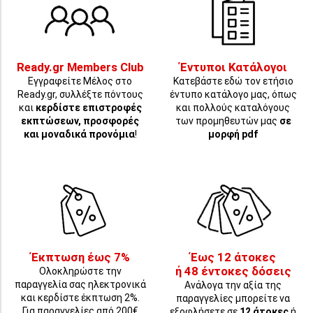
Ready.gr Members Club
Έντυποι Κατάλογοι
Εγγραφείτε Μέλος στο
Κατεβάστε εδώ τον ετήσιο
Ready.gr, συλλέξτε πόντους
έντυπο κατάλογο μας, όπως
και
κερδίστε επιστροφές
και πολλούς καταλόγους
εκπτώσεων, προσφορές
των προμηθευτών μας
σε
και μοναδικά προνόμια
!
μορφή pdf
Έκπτωση έως 7%
Έως 12 άτοκες
ή 48 έντοκες δόσεις
Ολοκληρώστε την
παραγγελία σας ηλεκτρονικά
Ανάλογα την αξία της
και κερδίστε έκπτωση 2%.
παραγγελίες μπορείτε να
Για παραγγελίες από 200€
εξοφλήσετε σε
12 άτοκες
ή