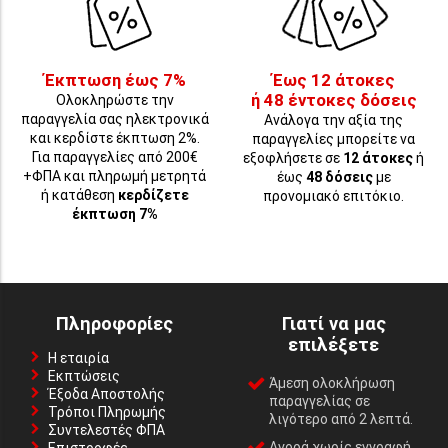
Έκπτωση έως 7%
Έως 12 άτοκες
ή 48 έντοκες δόσεις
Ολοκληρώστε την
παραγγελία σας ηλεκτρονικά
Ανάλογα την αξία της
και κερδίστε έκπτωση 2%.
παραγγελίες μπορείτε να
Για παραγγελίες από 200€
εξοφλήσετε σε
12 άτοκες
ή
+ΦΠΑ και πληρωμή μετρητά
έως
48 δόσεις
με
ή κατάθεση
κερδίζετε
προνομιακό επιτόκιο.
έκπτωση 7%
Πληροφορίες
Γιατί να μας
επιλέξετε
Η εταιρία
Εκπτώσεις
Άμεση ολοκλήρωση
Έξοδα Αποστολής
παραγγελίας σε
Τρόποι Πληρωμής
λιγότερο από 2 λεπτά.
Συντελεστές ΦΠΑ
Αγορά χωρίς εγγραφή,