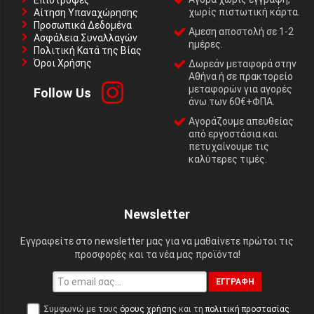
Επιστροφές
χωρίς πιστωτική κάρτα.
Αίτηση Υπαναχώρησης
Προσωπικά Δεδομένα
Αμεση αποστολή σε 1-2
Ασφάλεια Συναλλαγών
ημέρες.
Πολιτική Κατά της Βίας
Όροι Χρήσης
Δωρεάν μεταφορά στην
Αθήνα ή σε πρακτορείο
μεταφορών για αγορές
Follow Us
άνω των 60€+ΦΠΑ.
Αγοράζουμε απευθείας
από εργοστάσια και
πετυχαίνουμε τις
καλύτερες τιμές.
Newsletter
Εγγραφείτε στο newsletter μας για να μαθαίνετε πρώτοι τις
προσφορές και τα νέα μας προϊόντα!
ΕΓΓΡΑΦΉ
Συμφωνώ με τους
όρους χρήσης
και τη
πολιτική προστασίας