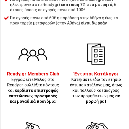
ηλεκτρονικά στο Ready.gr)
έκπτωση 7% στα μετρητά
, 6
άτοκες δόσεις σε αγορές πάνω από 100€
Για αγορές πάνω από 60€ η παράδοση στην Αθήνα ή έως το
πρακτορείο μεταφορών (στην Αθήνα)
είναι δωρεάν
Ready.gr Members Club
Έντυποι Κατάλογοι
Εγγραφείτε Μέλος στο
Κατεβάστε εδώ τον ετήσιο
Ready.gr, συλλέξτε πόντους
έντυπο κατάλογο μας, όπως
και
κερδίστε επιστροφές
και πολλούς καταλόγους
εκπτώσεων, προσφορές
των προμηθευτών μας
σε
και μοναδικά προνόμια
!
μορφή pdf