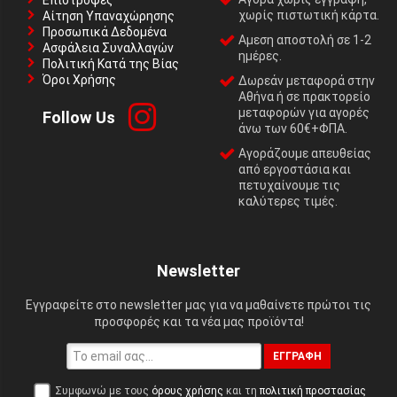
Επιστροφές
χωρίς πιστωτική κάρτα.
Αίτηση Υπαναχώρησης
Προσωπικά Δεδομένα
Αμεση αποστολή σε 1-2
Ασφάλεια Συναλλαγών
ημέρες.
Πολιτική Κατά της Βίας
Όροι Χρήσης
Δωρεάν μεταφορά στην
Αθήνα ή σε πρακτορείο
μεταφορών για αγορές
Follow Us
άνω των 60€+ΦΠΑ.
Αγοράζουμε απευθείας
από εργοστάσια και
πετυχαίνουμε τις
καλύτερες τιμές.
Newsletter
Εγγραφείτε στο newsletter μας για να μαθαίνετε πρώτοι τις
προσφορές και τα νέα μας προϊόντα!
ΕΓΓΡΑΦΉ
Συμφωνώ με τους
όρους χρήσης
και τη
πολιτική προστασίας