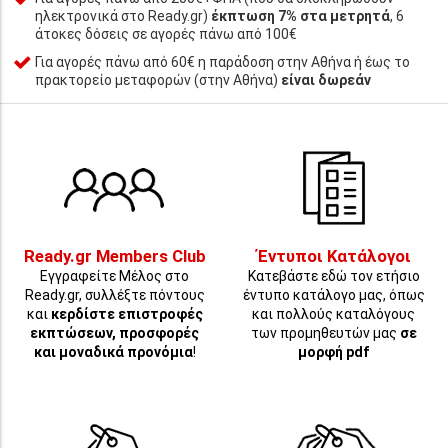
ηλεκτρονικά στο Ready.gr)
έκπτωση 7% στα μετρητά
, 6
άτοκες δόσεις σε αγορές πάνω από 100€
Για αγορές πάνω από 60€ η παράδοση στην Αθήνα ή έως το
πρακτορείο μεταφορών (στην Αθήνα)
είναι δωρεάν
Ready.gr Members Club
Έντυποι Κατάλογοι
Εγγραφείτε Μέλος στο
Κατεβάστε εδώ τον ετήσιο
Ready.gr, συλλέξτε πόντους
έντυπο κατάλογο μας, όπως
και
κερδίστε επιστροφές
και πολλούς καταλόγους
εκπτώσεων, προσφορές
των προμηθευτών μας
σε
και μοναδικά προνόμια
!
μορφή pdf