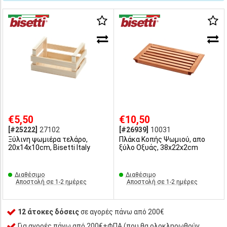
€5,50
€10,50
[#25222]
27102
[#26939]
10031
Ξύλινη ψωμιέρα τελάρο,
Πλάκα Κοπής Ψωμιού, απο
20x14x10cm, Bisetti Italy
ξύλο Οξυάς, 38x22x2cm
Διαθέσιμο
Διαθέσιμο
Αποστολή σε 1-2 ημέρες
Αποστολή σε 1-2 ημέρες
12 άτοκες δόσεις
σε αγορές πάνω από 200€
Για αγορές πάνω από 200€+ΦΠΑ (που θα ολοκληρωθούν