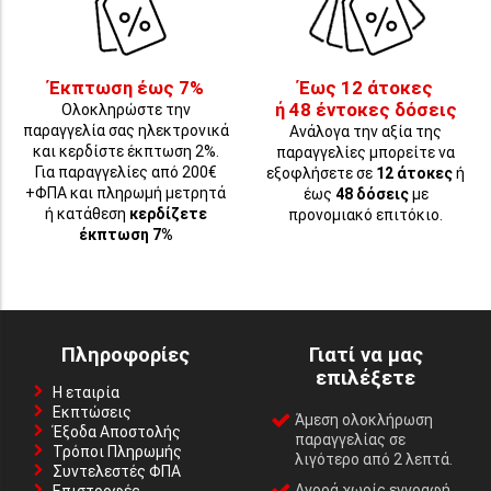
Έκπτωση έως 7%
Έως 12 άτοκες
ή 48 έντοκες δόσεις
Ολοκληρώστε την
παραγγελία σας ηλεκτρονικά
Ανάλογα την αξία της
και κερδίστε έκπτωση 2%.
παραγγελίες μπορείτε να
Για παραγγελίες από 200€
εξοφλήσετε σε
12 άτοκες
ή
+ΦΠΑ και πληρωμή μετρητά
έως
48 δόσεις
με
ή κατάθεση
κερδίζετε
προνομιακό επιτόκιο.
έκπτωση 7%
Πληροφορίες
Γιατί να μας
επιλέξετε
Η εταιρία
Εκπτώσεις
Άμεση ολοκλήρωση
Έξοδα Αποστολής
παραγγελίας σε
Τρόποι Πληρωμής
λιγότερο από 2 λεπτά.
Συντελεστές ΦΠΑ
Αγορά χωρίς εγγραφή,