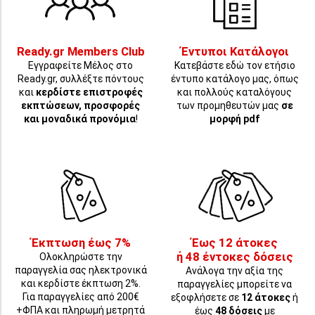
Ready.gr Members Club
Έντυποι Κατάλογοι
Εγγραφείτε Μέλος στο
Κατεβάστε εδώ τον ετήσιο
Ready.gr, συλλέξτε πόντους
έντυπο κατάλογο μας, όπως
και
κερδίστε επιστροφές
και πολλούς καταλόγους
εκπτώσεων, προσφορές
των προμηθευτών μας
σε
και μοναδικά προνόμια
!
μορφή pdf
Έκπτωση έως 7%
Έως 12 άτοκες
ή 48 έντοκες δόσεις
Ολοκληρώστε την
παραγγελία σας ηλεκτρονικά
Ανάλογα την αξία της
και κερδίστε έκπτωση 2%.
παραγγελίες μπορείτε να
Για παραγγελίες από 200€
εξοφλήσετε σε
12 άτοκες
ή
+ΦΠΑ και πληρωμή μετρητά
έως
48 δόσεις
με