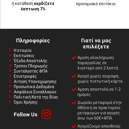
ή κατάθεση
κερδίζετε
προνομιακό επιτόκιο.
έκπτωση 7%
Πληροφορίες
Γιατί να μας
επιλέξετε
Η εταιρία
Εκπτώσεις
Άμεση ολοκλήρωση
Έξοδα Αποστολής
παραγγελίας σε
Τρόποι Πληρωμής
λιγότερο από 2 λεπτά.
Συντελεστές ΦΠΑ
Αγορά χωρίς εγγραφή,
Επιστροφές
χωρίς πιστωτική κάρτα.
Αίτηση Υπαναχώρησης
Προσωπικά Δεδομένα
Αμεση αποστολή σε 1-2
Ασφάλεια Συναλλαγών
ημέρες.
Πολιτική Κατά της Βίας
Όροι Χρήσης
Δωρεάν μεταφορά στην
Αθήνα ή σε πρακτορείο
μεταφορών για αγορές
Follow Us
άνω των 60€+ΦΠΑ.
Αγοράζουμε απευθείας