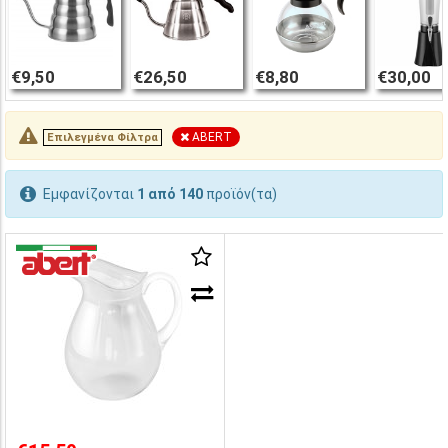
€9,50
€26,50
€8,80
€30,00
ABERT
Επιλεγμένα Φίλτρα
Εμφανίζονται
1 από 140
προϊόν(τα)