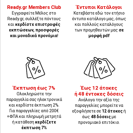
Ready.gr Members Club
Έντυποι Κατάλογοι
Εγγραφείτε Μέλος στο
Κατεβάστε εδώ τον ετήσιο
Ready.gr, συλλέξτε πόντους
έντυπο κατάλογο μας, όπως
και
κερδίστε επιστροφές
και πολλούς καταλόγους
εκπτώσεων, προσφορές
των προμηθευτών μας
σε
και μοναδικά προνόμια
!
μορφή pdf
Έκπτωση έως 7%
Έως 12 άτοκες
ή 48 έντοκες δόσεις
Ολοκληρώστε την
παραγγελία σας ηλεκτρονικά
Ανάλογα την αξία της
και κερδίστε έκπτωση 2%.
παραγγελίες μπορείτε να
Για παραγγελίες από 200€
εξοφλήσετε σε
12 άτοκες
ή
+ΦΠΑ και πληρωμή μετρητά
έως
48 δόσεις
με
ή κατάθεση
κερδίζετε
προνομιακό επιτόκιο.
έκπτωση 7%