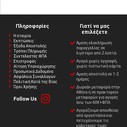
Πληροφορίες
Γιατί να μας
επιλέξετε
Η εταιρία
Εκπτώσεις
Άμεση ολοκλήρωση
Έξοδα Αποστολής
παραγγελίας σε
Τρόποι Πληρωμής
λιγότερο από 2 λεπτά.
Συντελεστές ΦΠΑ
Αγορά χωρίς εγγραφή,
Επιστροφές
χωρίς πιστωτική κάρτα.
Αίτηση Υπαναχώρησης
Προσωπικά Δεδομένα
Αμεση αποστολή σε 1-2
Ασφάλεια Συναλλαγών
ημέρες.
Πολιτική Κατά της Βίας
Όροι Χρήσης
Δωρεάν μεταφορά στην
Αθήνα ή σε πρακτορείο
μεταφορών για αγορές
Follow Us
άνω των 60€+ΦΠΑ.
Αγοράζουμε απευθείας
από εργοστάσια και
πετυχαίνουμε τις
καλύτερες τιμές.