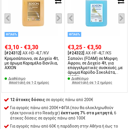
ΦΠΑ6%
ΦΠΑ6%
€3,10 - €3,30
€3,25 - €3,50
[#24312]
AX-HD-4LT/KV
[#24322]
AX-HF-4LT/KS
Κρεμοσάπουνο, σε Δοχείο 4lt,
Σαπούνι (FOAM) σε Μορφη
με άρωμα Καραμέλα-Βανίλια,
Αφρου, σε Δοχείο 4lt, για
AXION
επαγγελματικές συσκευές, με
άρωμα Καρύδα-Σοκολάτα,
AXION
Διαθέσιμο
Διαθέσιμο
Αποστολή σε 1-2 ημέρες
Αποστολή σε 1-2 ημέρες
12 άτοκες δόσεις
σε αγορές πάνω από 200€
Για αγορές πάνω από 200€+ΦΠΑ (που θα ολοκληρωθούν
ηλεκτρονικά στο Ready.gr)
έκπτωση 7% στα μετρητά
, 6
άτοκες δόσεις σε αγορές πάνω από 100€
Για αγορές πάνω από 60€ η παράδοση στην Αθήνα ή έως το