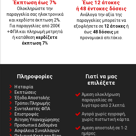
Έκπτωση έως 7%
Έως 12 άτοκες
ή 48 έντοκες δόσεις
Ολοκληρώστε την
παραγγελία σας ηλεκτρονικά
Ανάλογα την αξία της
και κερδίστε έκπτωση 2%.
παραγγελίες μπορείτε να
Για παραγγελίες από 200€
εξοφλήσετε σε
12 άτοκες
ή
+ΦΠΑ και πληρωμή μετρητά
έως
48 δόσεις
με
ή κατάθεση
κερδίζετε
προνομιακό επιτόκιο.
έκπτωση 7%
Πληροφορίες
Γιατί να μας
επιλέξετε
Η εταιρία
Εκπτώσεις
Άμεση ολοκλήρωση
Έξοδα Αποστολής
παραγγελίας σε
Τρόποι Πληρωμής
λιγότερο από 2 λεπτά.
Συντελεστές ΦΠΑ
Αγορά χωρίς εγγραφή,
Επιστροφές
χωρίς πιστωτική κάρτα.
Αίτηση Υπαναχώρησης
Προσωπικά Δεδομένα
Αμεση αποστολή σε 1-2
Ασφάλεια Συναλλαγών
ημέρες.