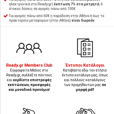
ηλεκτρονικά στο Ready.gr)
έκπτωση 7% στα μετρητά
, 6
άτοκες δόσεις σε αγορές πάνω από 100€
Για αγορές πάνω από 60€ η παράδοση στην Αθήνα ή έως το
πρακτορείο μεταφορών (στην Αθήνα)
είναι δωρεάν
Ready.gr Members Club
Έντυποι Κατάλογοι
Εγγραφείτε Μέλος στο
Κατεβάστε εδώ τον ετήσιο
Ready.gr, συλλέξτε πόντους
έντυπο κατάλογο μας, όπως
και
κερδίστε επιστροφές
και πολλούς καταλόγους
εκπτώσεων, προσφορές
των προμηθευτών μας
σε
και μοναδικά προνόμια
!
μορφή pdf