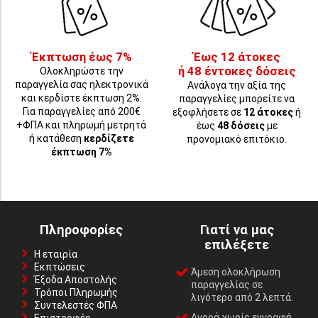
Έκπτωση έως 7%
Έως 12 άτοκες
ή 48 έντοκες δόσεις
Ολοκληρώστε την
παραγγελία σας ηλεκτρονικά
Ανάλογα την αξία της
και κερδίστε έκπτωση 2%.
παραγγελίες μπορείτε να
Για παραγγελίες από 200€
εξοφλήσετε σε
12 άτοκες
ή
+ΦΠΑ και πληρωμή μετρητά
έως
48 δόσεις
με
ή κατάθεση
κερδίζετε
προνομιακό επιτόκιο.
έκπτωση 7%
Πληροφορίες
Γιατί να μας
επιλέξετε
Η εταιρία
Εκπτώσεις
Άμεση ολοκλήρωση
Έξοδα Αποστολής
παραγγελίας σε
Τρόποι Πληρωμής
λιγότερο από 2 λεπτά.
Συντελεστές ΦΠΑ
Αγορά χωρίς εγγραφή,