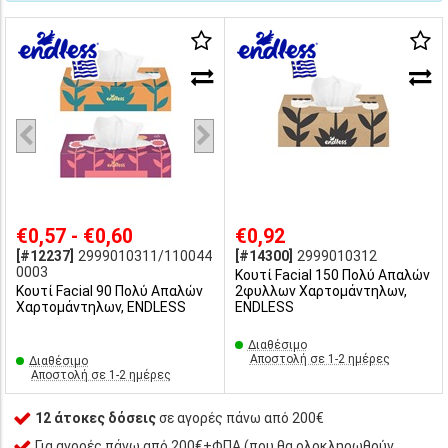
€0,57 - €0,60
€0,92
[#12237]
2999010311/110044
[#14300]
2999010312
0003
Κουτί Facial 150 Πολύ Απαλών
Κουτί Facial 90 Πολύ Απαλών
2φυλλων Χαρτομάντηλων,
Χαρτομάντηλων, ENDLESS
ENDLESS
Διαθέσιμο
Αποστολή σε 1-2 ημέρες
Διαθέσιμο
Αποστολή σε 1-2 ημέρες
12 άτοκες δόσεις
σε αγορές πάνω από 200€
Για αγορές πάνω από 200€+ΦΠΑ (που θα ολοκληρωθούν