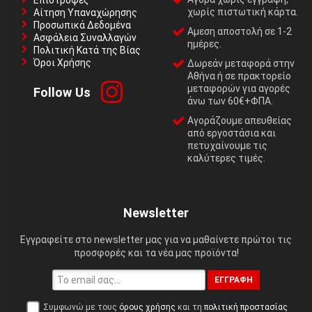
Επιστροφές
χωρίς πιστωτική κάρτα.
Αίτηση Υπαναχώρησης
Προσωπικά Δεδομένα
Αμεση αποστολή σε 1-2
Ασφάλεια Συναλλαγών
ημέρες.
Πολιτική Κατά της Βίας
Όροι Χρήσης
Δωρεάν μεταφορά στην
Αθήνα ή σε πρακτορείο
μεταφορών για αγορές
Follow Us
άνω των 60€+ΦΠΑ.
Αγοράζουμε απευθείας
από εργοστάσια και
πετυχαίνουμε τις
καλύτερες τιμές.
Newsletter
Εγγραφείτε στο newsletter μας για να μαθαίνετε πρώτοι τις
προσφορές και τα νέα μας προϊόντα!
ΕΓΓΡΑΦΉ
Συμφωνώ με τους
όρους χρήσης
και τη
πολιτική προστασίας