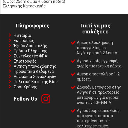
(ύψος: 25cm σώμα + 65cm πόδια)
Ελληνικής Κατασκευής
Πληροφορίες
Γιατί να μας
επιλέξετε
Η εταιρία
Εκπτώσεις
Άμεση ολοκλήρωση
Έξοδα Αποστολής
παραγγελίας σε
Τρόποι Πληρωμής
λιγότερο από 2 λεπτά.
Συντελεστές ΦΠΑ
Αγορά χωρίς εγγραφή,
Επιστροφές
χωρίς πιστωτική κάρτα.
Αίτηση Υπαναχώρησης
Προσωπικά Δεδομένα
Αμεση αποστολή σε 1-2
Ασφάλεια Συναλλαγών
ημέρες.
Πολιτική Κατά της Βίας
Όροι Χρήσης
Δωρεάν μεταφορά στην
Αθήνα ή σε πρακτορείο
μεταφορών για αγορές
Follow Us
άνω των 60€+ΦΠΑ.
Αγοράζουμε απευθείας
από εργοστάσια και
πετυχαίνουμε τις
καλύτερες τιμές.