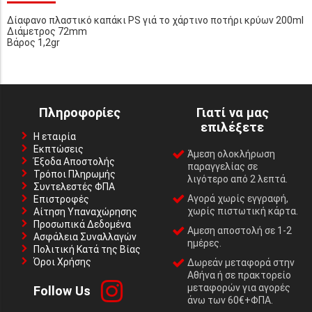
Δίαφανο πλαστικό καπάκι PS γιά το χάρτινο ποτήρι κρύων 200ml
Διάμετρος 72mm
Βάρος 1,2gr
Πληροφορίες
Γιατί να μας
επιλέξετε
Η εταιρία
Εκπτώσεις
Άμεση ολοκλήρωση
Έξοδα Αποστολής
παραγγελίας σε
Τρόποι Πληρωμής
λιγότερο από 2 λεπτά.
Συντελεστές ΦΠΑ
Αγορά χωρίς εγγραφή,
Επιστροφές
χωρίς πιστωτική κάρτα.
Αίτηση Υπαναχώρησης
Προσωπικά Δεδομένα
Αμεση αποστολή σε 1-2
Ασφάλεια Συναλλαγών
ημέρες.
Πολιτική Κατά της Βίας
Όροι Χρήσης
Δωρεάν μεταφορά στην
Αθήνα ή σε πρακτορείο
μεταφορών για αγορές
Follow Us
άνω των 60€+ΦΠΑ.