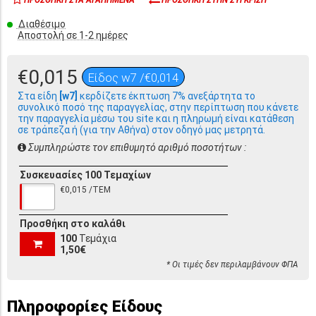
Διαθέσιμο
Αποστολή σε 1-2 ημέρες
€0,015
Είδος w7 /€0,014
Στα είδη
[w7]
κερδίζετε έκπτωση 7% ανεξάρτητα το
συνολικό ποσό της παραγγελίας, στην περίπτωση που κάνετε
την παραγγελία μέσω του site και η πληρωμή είναι κατάθεση
σε τράπεζα ή (για την Αθήνα) στον οδηγό μας μετρητά.
Συμπληρώστε τον επιθυμητό αριθμό ποσοτήτων :
Συσκευασίες 100 Τεμαχίων
€0,015 /ΤΕΜ
Προσθήκη στο καλάθι
100
Τεμάχια
1,50€
* Οι τιμές δεν περιλαμβάνουν ΦΠΑ
Πληροφορίες Είδους