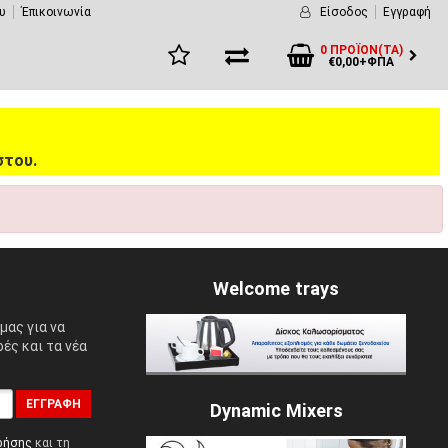
υ
Έπικοινωνία
Είσοδος
Εγγραφή
0 ΠΡΟΪΌΝ(ΤΑ)
€0,00+ΦΠΑ
στου.
Welcome trays
μας για να
ές και τα νέα
ΕΓΓΡΑΦΉ
Dynamic Mixers
ρήσης
και τη