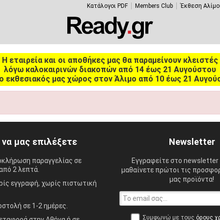
Κατάλογοι PDF
Members Club
Έκθεση Αλίμο
Η εταιρεία και οι αποθήκες μας θα παραμείνουν κλειστές
λόγω καλοκαιρινών διακοπών από 14 έως 21 Αυγούστου
ο εκθεσιακός μας χώρος στον Άλιμο από 10 έως 21 Αυγού
ί να μας επιλέξετε
Newsletter
οκλήρωση παραγγελίας σε
Εγγραφείτε στο newsletter 
από 2 λεπτά.
μαθαίνετε πρώτοι τις προσφορ
μας προϊόντα!
ίς εγγραφή, χωρίς πιστωτική
στολή σε 1-2 ημέρες.
Συμφωνώ με τους
όρους χ
ταφορά στην Αθήνα ή σε