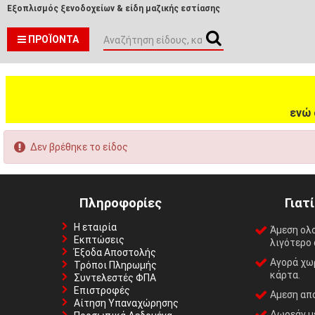
Εξοπλισμός ξενοδοχείων & είδη μαζικής εστίασης
ΠΡΟΪΌΝΤΑ
ενώ 
Δεν βρέθηκε το είδος
Πληροφορίες
Γιατ
Η εταιρία
Άμεση ολ
Εκπτώσεις
λιγότερο 
Έξοδα Αποστολής
Αγορά χωρ
Τρόποι Πληρωμής
κάρτα.
Συντελεστές ΦΠΑ
Επιστροφές
Αμεση απο
Αίτηση Υπαναχώρησης
Δωρεάν με