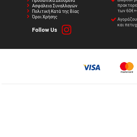
Προσωπικά Δεδομένα
πρακτορε
Ασφάλεια Συναλλαγών
των 60€+
Πολιτική Κατά της Βίας
Όροι Χρήσης
Αγοράζουμ
και πετυχ
Follow Us