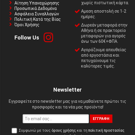
χωρίς πιστωτική κάρτα.
Αίτηση Υπαναχώρησης
Προσωπικά Δεδομένα
Αμεση αποστολή σε 1-2
Ασφάλεια Συναλλαγών
ημέρες.
Πολιτική Κατά της Βίας
Όροι Χρήσης
Δωρεάν μεταφορά στην
Αθήνα ή σε πρακτορείο
μεταφορών για αγορές
Follow Us
άνω των 60€+ΦΠΑ.
Αγοράζουμε απευθείας
από εργοστάσια και
πετυχαίνουμε τις
καλύτερες τιμές.
Newsletter
Εγγραφείτε στο newsletter μας για να μαθαίνετε πρώτοι τις
προσφορές και τα νέα μας προϊόντα!
ΕΓΓΡΑΦΉ
Συμφωνώ με τους
όρους χρήσης
και τη
πολιτική προστασίας