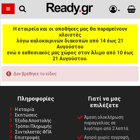
Η εταιρεία και οι αποθήκες μας θα παραμείνουν
κλειστές
λόγω καλοκαιρινών διακοπών από 14 έως 21
Αυγούστου
ενώ ο εκθεσιακός μας χώρος στον Άλιμο από 10 έως
21 Αυγούστου.
Δεν βρέθηκε το είδος
Πληροφορίες
Γιατί να μας
επιλέξετε
Η εταιρία
Εκπτώσεις
Άμεση ολοκλήρωση
Έξοδα Αποστολής
παραγγελίας σε
Τρόποι Πληρωμής
λιγότερο από 2 λεπτά.
Συντελεστές ΦΠΑ
Αγορά χωρίς εγγραφή,
Επιστροφές