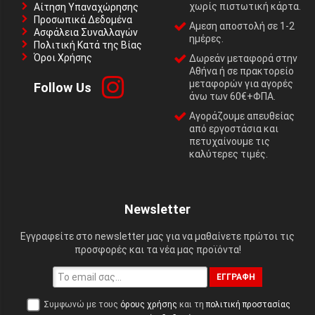
χωρίς πιστωτική κάρτα.
Αίτηση Υπαναχώρησης
Προσωπικά Δεδομένα
Αμεση αποστολή σε 1-2
Ασφάλεια Συναλλαγών
ημέρες.
Πολιτική Κατά της Βίας
Όροι Χρήσης
Δωρεάν μεταφορά στην
Αθήνα ή σε πρακτορείο
μεταφορών για αγορές
Follow Us
άνω των 60€+ΦΠΑ.
Αγοράζουμε απευθείας
από εργοστάσια και
πετυχαίνουμε τις
καλύτερες τιμές.
Newsletter
Εγγραφείτε στο newsletter μας για να μαθαίνετε πρώτοι τις
προσφορές και τα νέα μας προϊόντα!
ΕΓΓΡΑΦΉ
Συμφωνώ με τους
όρους χρήσης
και τη
πολιτική προστασίας