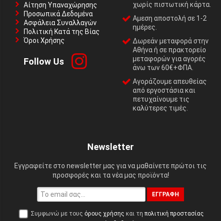
χωρίς πιστωτική κάρτα.
Αίτηση Υπαναχώρησης
Προσωπικά Δεδομένα
Αμεση αποστολή σε 1-2
Ασφάλεια Συναλλαγών
ημέρες.
Πολιτική Κατά της Βίας
Όροι Χρήσης
Δωρεάν μεταφορά στην
Αθήνα ή σε πρακτορείο
μεταφορών για αγορές
Follow Us
άνω των 60€+ΦΠΑ.
Αγοράζουμε απευθείας
από εργοστάσια και
πετυχαίνουμε τις
καλύτερες τιμές.
Newsletter
Εγγραφείτε στο newsletter μας για να μαθαίνετε πρώτοι τις
προσφορές και τα νέα μας προϊόντα!
ΕΓΓΡΑΦΉ
Συμφωνώ με τους
όρους χρήσης
και τη
πολιτική προστασίας