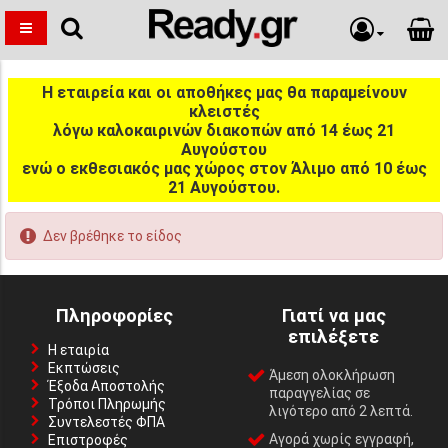
Η εταιρεία και οι αποθήκες μας θα παραμείνουν
κλειστές
λόγω καλοκαιρινών διακοπών από 14 έως 21
Αυγούστου
ενώ ο εκθεσιακός μας χώρος στον Άλιμο από 10 έως
21 Αυγούστου.
Δεν βρέθηκε το είδος
Πληροφορίες
Γιατί να μας
επιλέξετε
Η εταιρία
Εκπτώσεις
Άμεση ολοκλήρωση
Έξοδα Αποστολής
παραγγελίας σε
Τρόποι Πληρωμής
λιγότερο από 2 λεπτά.
Συντελεστές ΦΠΑ
Αγορά χωρίς εγγραφή,
Επιστροφές