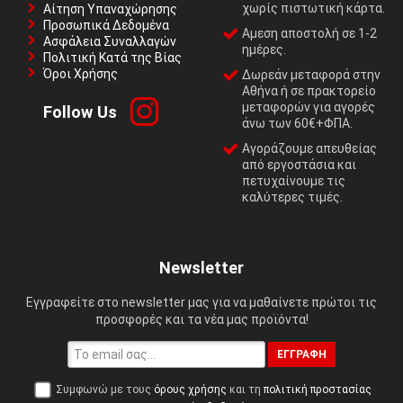
χωρίς πιστωτική κάρτα.
Αίτηση Υπαναχώρησης
Προσωπικά Δεδομένα
Αμεση αποστολή σε 1-2
Ασφάλεια Συναλλαγών
ημέρες.
Πολιτική Κατά της Βίας
Όροι Χρήσης
Δωρεάν μεταφορά στην
Αθήνα ή σε πρακτορείο
μεταφορών για αγορές
Follow Us
άνω των 60€+ΦΠΑ.
Αγοράζουμε απευθείας
από εργοστάσια και
πετυχαίνουμε τις
καλύτερες τιμές.
Newsletter
Εγγραφείτε στο newsletter μας για να μαθαίνετε πρώτοι τις
προσφορές και τα νέα μας προϊόντα!
ΕΓΓΡΑΦΉ
Συμφωνώ με τους
όρους χρήσης
και τη
πολιτική προστασίας