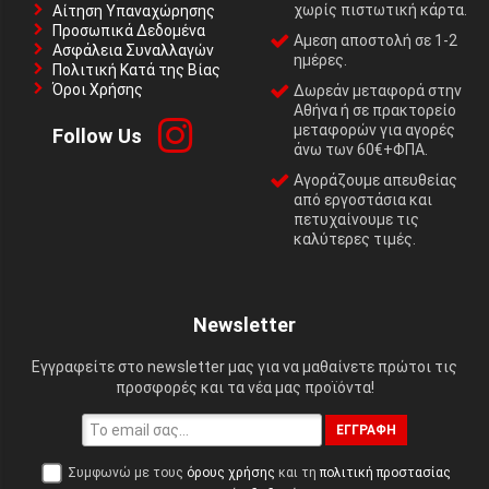
χωρίς πιστωτική κάρτα.
Αίτηση Υπαναχώρησης
Προσωπικά Δεδομένα
Αμεση αποστολή σε 1-2
Ασφάλεια Συναλλαγών
ημέρες.
Πολιτική Κατά της Βίας
Όροι Χρήσης
Δωρεάν μεταφορά στην
Αθήνα ή σε πρακτορείο
μεταφορών για αγορές
Follow Us
άνω των 60€+ΦΠΑ.
Αγοράζουμε απευθείας
από εργοστάσια και
πετυχαίνουμε τις
καλύτερες τιμές.
Newsletter
Εγγραφείτε στο newsletter μας για να μαθαίνετε πρώτοι τις
προσφορές και τα νέα μας προϊόντα!
ΕΓΓΡΑΦΉ
Συμφωνώ με τους
όρους χρήσης
και τη
πολιτική προστασίας