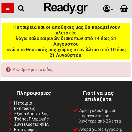
Η εταιρεία και οι αποθήκες μας θα παραμείνουν
κλειστές
λόγω καλοκαιρινών διακοπών από 14 έως 21
Αυγούστου
ενώ ο εκθεσιακός μας χώρος στον Άλιμο από 10 έως
21 Αυγούστου.
Δεν βρέθηκε το είδος
Πληροφορίες
Γιατί να μας
επιλέξετε
Η εταιρία
Εκπτώσεις
Άμεση ολοκλήρωση
Έξοδα Αποστολής
παραγγελίας σε
Τρόποι Πληρωμής
λιγότερο από 2 λεπτά.
Συντελεστές ΦΠΑ
Αγορά χωρίς εγγραφή,
Επιστροφές