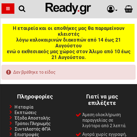
Η εταιρεία και οι αποθήκες μας θα παραμείνουν
κλειστές
λόγω καλοκαιρινών διακοπών από 14 έως 21
Αυγούστου
ενώ ο εκθεσιακός μας χώρος στον Άλιμο από 10 έως
21 Αυγούστου.
Δεν βρέθηκε το είδος
Πληροφορίες
Γιατί να μας
επιλέξετε
Η εταιρία
Εκπτώσεις
Άμεση ολοκλήρωση
Έξοδα Αποστολής
παραγγελίας σε
Τρόποι Πληρωμής
λιγότερο από 2 λεπτά.
Συντελεστές ΦΠΑ
Αγορά χωρίς εγγραφή,
Επιστροφές