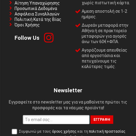
χωρίς πιστωτική κάρτα.
Αίτηση Υπαναχώρησης
Προσωπικά Δεδομένα
Αμεση αποστολή σε 1-2
Ασφάλεια Συναλλαγών
ημέρες.
Πολιτική Κατά της Βίας
Όροι Χρήσης
Δωρεάν μεταφορά στην
Αθήνα ή σε πρακτορείο
μεταφορών για αγορές
Follow Us
άνω των 60€+ΦΠΑ.
Αγοράζουμε απευθείας
από εργοστάσια και
πετυχαίνουμε τις
καλύτερες τιμές.
Newsletter
Εγγραφείτε στο newsletter μας για να μαθαίνετε πρώτοι τις
προσφορές και τα νέα μας προϊόντα!
ΕΓΓΡΑΦΉ
Συμφωνώ με τους
όρους χρήσης
και τη
πολιτική προστασίας