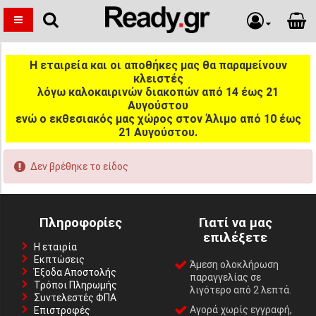
Η εταιρεία και οι αποθήκες μας θα παραμείνουν
κλειστές
λόγω καλοκαιρινών διακοπών από 14 έως 21
Αυγούστου
ενώ ο εκθεσιακός μας χώρος στον Άλιμο από 10 έως
21 Αυγούστου.
Δεν βρέθηκε το είδος
Πληροφορίες
Γιατί να μας
επιλέξετε
Η εταιρία
Εκπτώσεις
Άμεση ολοκλήρωση
Έξοδα Αποστολής
παραγγελίας σε
Τρόποι Πληρωμής
λιγότερο από 2 λεπτά.
Συντελεστές ΦΠΑ
Αγορά χωρίς εγγραφή,
Επιστροφές