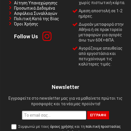
χωρίς πιστωτική κάρτα.
Αίτηση Υπαναχώρησης
Προσωπικά Δεδομένα
Αμεση αποστολή σε 1-2
Ασφάλεια Συναλλαγών
ημέρες.
Πολιτική Κατά της Βίας
Όροι Χρήσης
Δωρεάν μεταφορά στην
Αθήνα ή σε πρακτορείο
μεταφορών για αγορές
Follow Us
άνω των 60€+ΦΠΑ.
Αγοράζουμε απευθείας
από εργοστάσια και
πετυχαίνουμε τις
καλύτερες τιμές.
Newsletter
Εγγραφείτε στο newsletter μας για να μαθαίνετε πρώτοι τις
προσφορές και τα νέα μας προϊόντα!
ΕΓΓΡΑΦΉ
Συμφωνώ με τους
όρους χρήσης
και τη
πολιτική προστασίας