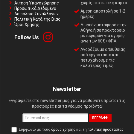
χωρίς πιστωτική κάρτα.
Αίτηση Υπαναχώρησης
Προσωπικά Δεδομένα
Αμεση αποστολή σε 1-2
Ασφάλεια Συναλλαγών
ημέρες.
Πολιτική Κατά της Βίας
Όροι Χρήσης
Δωρεάν μεταφορά στην
Αθήνα ή σε πρακτορείο
μεταφορών για αγορές
Follow Us
άνω των 60€+ΦΠΑ.
Αγοράζουμε απευθείας
από εργοστάσια και
πετυχαίνουμε τις
καλύτερες τιμές.
Newsletter
Εγγραφείτε στο newsletter μας για να μαθαίνετε πρώτοι τις
προσφορές και τα νέα μας προϊόντα!
ΕΓΓΡΑΦΉ
Συμφωνώ με τους
όρους χρήσης
και τη
πολιτική προστασίας