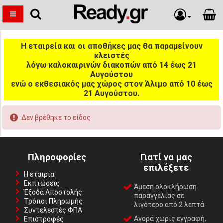
Η εταιρεία και οι αποθήκες μας θα παραμείνουν
κλειστές
λόγω καλοκαιρινών διακοπών από 14 έως 21
Αυγούστου
ενώ ο εκθεσιακός μας χώρος στον Άλιμο από 10 έως
21 Αυγούστου.
Δεν βρέθηκε το είδος
Πληροφορίες
Γιατί να μας
επιλέξετε
Η εταιρία
Εκπτώσεις
Άμεση ολοκλήρωση
Έξοδα Αποστολής
παραγγελίας σε
Τρόποι Πληρωμής
λιγότερο από 2 λεπτά.
Συντελεστές ΦΠΑ
Αγορά χωρίς εγγραφή,
Επιστροφές