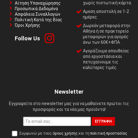
χωρίς πιστωτική κάρτα.
Αίτηση Υπαναχώρησης
Προσωπικά Δεδομένα
Αμεση αποστολή σε 1-2
Ασφάλεια Συναλλαγών
ημέρες.
Πολιτική Κατά της Βίας
Όροι Χρήσης
Δωρεάν μεταφορά στην
Αθήνα ή σε πρακτορείο
μεταφορών για αγορές
Follow Us
άνω των 60€+ΦΠΑ.
Αγοράζουμε απευθείας
από εργοστάσια και
πετυχαίνουμε τις
καλύτερες τιμές.
Newsletter
Εγγραφείτε στο newsletter μας για να μαθαίνετε πρώτοι τις
προσφορές και τα νέα μας προϊόντα!
ΕΓΓΡΑΦΉ
Συμφωνώ με τους
όρους χρήσης
και τη
πολιτική προστασίας