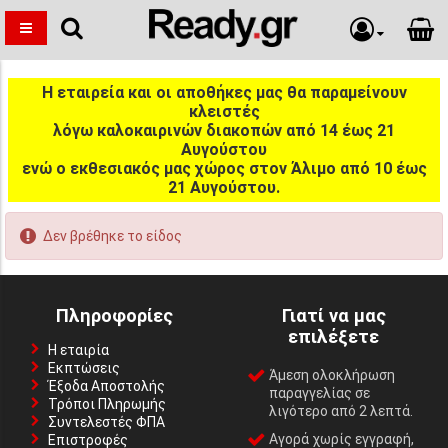
Η εταιρεία και οι αποθήκες μας θα παραμείνουν
κλειστές
λόγω καλοκαιρινών διακοπών από 14 έως 21
Αυγούστου
ενώ ο εκθεσιακός μας χώρος στον Άλιμο από 10 έως
21 Αυγούστου.
Δεν βρέθηκε το είδος
Πληροφορίες
Γιατί να μας
επιλέξετε
Η εταιρία
Εκπτώσεις
Άμεση ολοκλήρωση
Έξοδα Αποστολής
παραγγελίας σε
Τρόποι Πληρωμής
λιγότερο από 2 λεπτά.
Συντελεστές ΦΠΑ
Αγορά χωρίς εγγραφή,
Επιστροφές