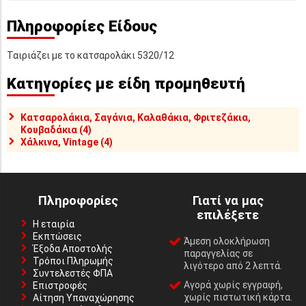
Πληροφορίες Είδους
Ταιριάζει με το κατσαρολάκι 5320/12
Κατηγορίες με είδη προμηθευτή
Κατσαρολάκια, Σαγάνια, Καλαθάκια, Φριτεζάκια,
Κουβαδάκια (4)
Χάλκινα, Vintage (4)
Πληροφορίες
Γιατί να μας
επιλέξετε
Η εταιρία
Εκπτώσεις
Άμεση ολοκλήρωση
Έξοδα Αποστολής
παραγγελίας σε
Τρόποι Πληρωμής
λιγότερο από 2 λεπτά.
Συντελεστές ΦΠΑ
Αγορά χωρίς εγγραφή,
Επιστροφές
χωρίς πιστωτική κάρτα.
Αίτηση Υπαναχώρησης