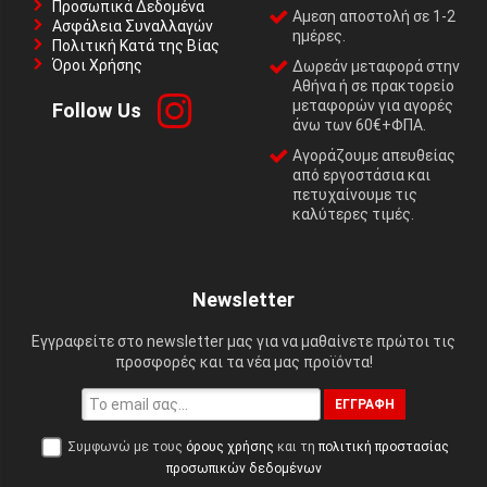
Προσωπικά Δεδομένα
Αμεση αποστολή σε 1-2
Ασφάλεια Συναλλαγών
ημέρες.
Πολιτική Κατά της Βίας
Όροι Χρήσης
Δωρεάν μεταφορά στην
Αθήνα ή σε πρακτορείο
μεταφορών για αγορές
Follow Us
άνω των 60€+ΦΠΑ.
Αγοράζουμε απευθείας
από εργοστάσια και
πετυχαίνουμε τις
καλύτερες τιμές.
Newsletter
Εγγραφείτε στο newsletter μας για να μαθαίνετε πρώτοι τις
προσφορές και τα νέα μας προϊόντα!
ΕΓΓΡΑΦΉ
Συμφωνώ με τους
όρους χρήσης
και τη
πολιτική προστασίας
προσωπικών δεδομένων