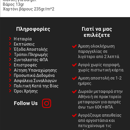
Βάρος 13gr
Χαρτόνι βάρους 235gr/m^2
Πληροφορίες
Γιατί να μας
επιλέξετε
Η εταιρία
Εκπτώσεις
Άμεση ολοκλήρωση
Έξοδα Αποστολής
παραγγελίας σε
Τρόποι Πληρωμής
λιγότερο από 2 λεπτά.
Συντελεστές ΦΠΑ
Αγορά χωρίς εγγραφή,
Επιστροφές
χωρίς πιστωτική κάρτα.
Αίτηση Υπαναχώρησης
Προσωπικά Δεδομένα
Αμεση αποστολή σε 1-2
Ασφάλεια Συναλλαγών
ημέρες.
Πολιτική Κατά της Βίας
Όροι Χρήσης
Δωρεάν μεταφορά στην
Αθήνα ή σε πρακτορείο
μεταφορών για αγορές
Follow Us
άνω των 60€+ΦΠΑ.
Αγοράζουμε απευθείας
από εργοστάσια και
πετυχαίνουμε τις