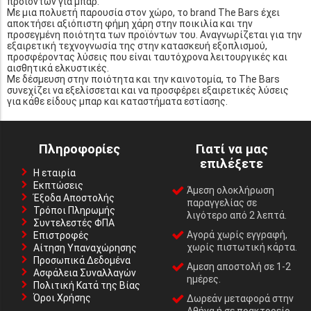
προϊόντων για μπαρ.
Με μια πολυετή παρουσία στον χώρο, το brand The Bars έχει
αποκτήσει αξιόπιστη φήμη χάρη στην ποικιλία και την
προσεγμένη ποιότητα των προϊόντων του. Αναγνωρίζεται για την
εξαιρετική τεχνογνωσία της στην κατασκευή εξοπλισμού,
προσφέροντας λύσεις που είναι ταυτόχρονα λειτουργικές και
αισθητικά ελκυστικές.
Με δέσμευση στην ποιότητα και την καινοτομία, το The Bars
συνεχίζει να εξελίσσεται και να προσφέρει εξαιρετικές λύσεις
για κάθε είδους μπαρ και καταστήματα εστίασης.
Πληροφορίες
Γιατί να μας
επιλέξετε
Η εταιρία
Εκπτώσεις
Άμεση ολοκλήρωση
Έξοδα Αποστολής
παραγγελίας σε
Τρόποι Πληρωμής
λιγότερο από 2 λεπτά.
Συντελεστές ΦΠΑ
Αγορά χωρίς εγγραφή,
Επιστροφές
χωρίς πιστωτική κάρτα.
Αίτηση Υπαναχώρησης
Προσωπικά Δεδομένα
Αμεση αποστολή σε 1-2
Ασφάλεια Συναλλαγών
ημέρες.
Πολιτική Κατά της Βίας
Όροι Χρήσης
Δωρεάν μεταφορά στην
Αθήνα ή σε πρακτορείο