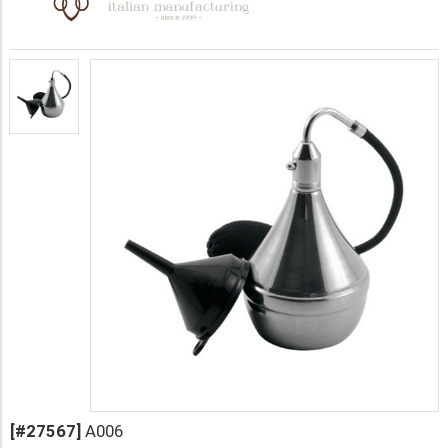
[#27567]
A006