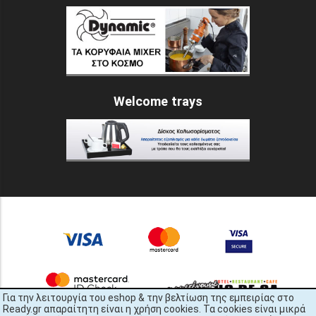
Welcome trays
Για την λειτουργία του eshop & την βελτίωση της εμπειρίας στο
Ready.gr απαραίτητη είναι η χρήση cookies. Τα cookies είναι μικρά