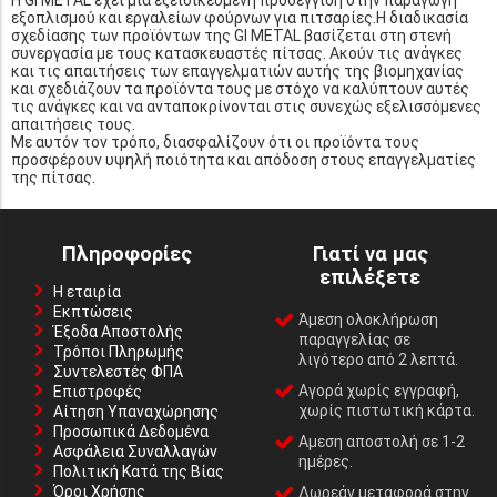
εξοπλισμού και εργαλείων φούρνων για πιτσαρίες.Η διαδικασία
σχεδίασης των προϊόντων της GI METAL βασίζεται στη στενή
συνεργασία με τους κατασκευαστές πίτσας. Ακούν τις ανάγκες
και τις απαιτήσεις των επαγγελματιών αυτής της βιομηχανίας
και σχεδιάζουν τα προϊόντα τους με στόχο να καλύπτουν αυτές
τις ανάγκες και να ανταποκρίνονται στις συνεχώς εξελισσόμενες
απαιτήσεις τους.
Με αυτόν τον τρόπο, διασφαλίζουν ότι οι προϊόντα τους
προσφέρουν υψηλή ποιότητα και απόδοση στους επαγγελματίες
της πίτσας.
Πληροφορίες
Γιατί να μας
επιλέξετε
Η εταιρία
Εκπτώσεις
Άμεση ολοκλήρωση
Έξοδα Αποστολής
παραγγελίας σε
Τρόποι Πληρωμής
λιγότερο από 2 λεπτά.
Συντελεστές ΦΠΑ
Αγορά χωρίς εγγραφή,
Επιστροφές
χωρίς πιστωτική κάρτα.
Αίτηση Υπαναχώρησης
Προσωπικά Δεδομένα
Αμεση αποστολή σε 1-2
Ασφάλεια Συναλλαγών
ημέρες.
Πολιτική Κατά της Βίας
Όροι Χρήσης
Δωρεάν μεταφορά στην