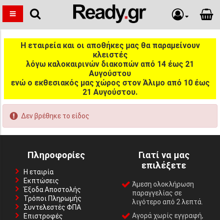
Η εταιρεία και οι αποθήκες μας θα παραμείνουν
κλειστές
λόγω καλοκαιρινών διακοπών από 14 έως 21
Αυγούστου
ενώ ο εκθεσιακός μας χώρος στον Άλιμο από 10 έως
21 Αυγούστου.
Δεν βρέθηκε το είδος
Πληροφορίες
Γιατί να μας
επιλέξετε
Η εταιρία
Εκπτώσεις
Άμεση ολοκλήρωση
Έξοδα Αποστολής
παραγγελίας σε
Τρόποι Πληρωμής
λιγότερο από 2 λεπτά.
Συντελεστές ΦΠΑ
Αγορά χωρίς εγγραφή,
Επιστροφές