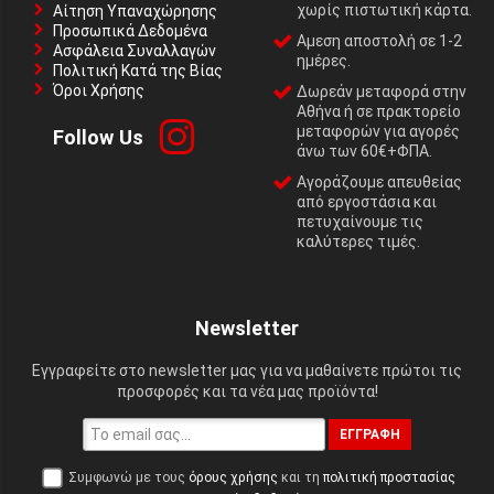
χωρίς πιστωτική κάρτα.
Αίτηση Υπαναχώρησης
Προσωπικά Δεδομένα
Αμεση αποστολή σε 1-2
Ασφάλεια Συναλλαγών
ημέρες.
Πολιτική Κατά της Βίας
Όροι Χρήσης
Δωρεάν μεταφορά στην
Αθήνα ή σε πρακτορείο
μεταφορών για αγορές
Follow Us
άνω των 60€+ΦΠΑ.
Αγοράζουμε απευθείας
από εργοστάσια και
πετυχαίνουμε τις
καλύτερες τιμές.
Newsletter
Εγγραφείτε στο newsletter μας για να μαθαίνετε πρώτοι τις
προσφορές και τα νέα μας προϊόντα!
ΕΓΓΡΑΦΉ
Συμφωνώ με τους
όρους χρήσης
και τη
πολιτική προστασίας