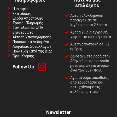
επιλέξετε
Η εταιρία
Εκπτώσεις
Άμεση ολοκλήρωση
Έξοδα Αποστολής
παραγγελίας σε
Τρόποι Πληρωμής
λιγότερο από 2 λεπτά.
Συντελεστές ΦΠΑ
Αγορά χωρίς εγγραφή,
Επιστροφές
χωρίς πιστωτική κάρτα.
Αίτηση Υπαναχώρησης
Προσωπικά Δεδομένα
Αμεση αποστολή σε 1-2
Ασφάλεια Συναλλαγών
ημέρες.
Πολιτική Κατά της Βίας
Όροι Χρήσης
Δωρεάν μεταφορά στην
Αθήνα ή σε πρακτορείο
μεταφορών για αγορές
Follow Us
άνω των 60€+ΦΠΑ.
Αγοράζουμε απευθείας
από εργοστάσια και
πετυχαίνουμε τις
καλύτερες τιμές.
Newsletter