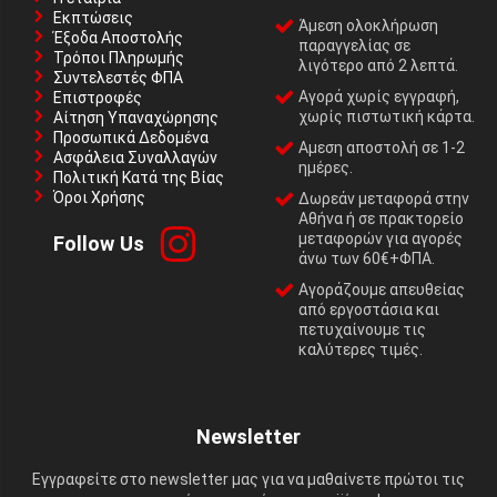
Εκπτώσεις
Άμεση ολοκλήρωση
Έξοδα Αποστολής
παραγγελίας σε
Τρόποι Πληρωμής
λιγότερο από 2 λεπτά.
Συντελεστές ΦΠΑ
Αγορά χωρίς εγγραφή,
Επιστροφές
χωρίς πιστωτική κάρτα.
Αίτηση Υπαναχώρησης
Προσωπικά Δεδομένα
Αμεση αποστολή σε 1-2
Ασφάλεια Συναλλαγών
ημέρες.
Πολιτική Κατά της Βίας
Όροι Χρήσης
Δωρεάν μεταφορά στην
Αθήνα ή σε πρακτορείο
μεταφορών για αγορές
Follow Us
άνω των 60€+ΦΠΑ.
Αγοράζουμε απευθείας
από εργοστάσια και
πετυχαίνουμε τις
καλύτερες τιμές.
Newsletter
Εγγραφείτε στο newsletter μας για να μαθαίνετε πρώτοι τις