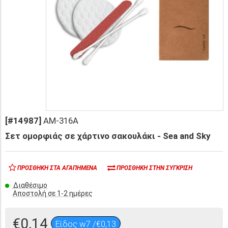
[#14987]
AM-316A
Σετ ομορφιάς σε χάρτινο σακουλάκι - Sea and Sky
ΠΡΟΣΘΉΚΗ ΣΤΑ ΑΓΑΠΗΜΈΝΑ
ΠΡΟΣΘΉΚΗ ΣΤΗΝ ΣΎΓΚΡΙΣΗ
Διαθέσιμο
Αποστολή σε 1-2 ημέρες
€0,14
Είδος w7 /€0,13