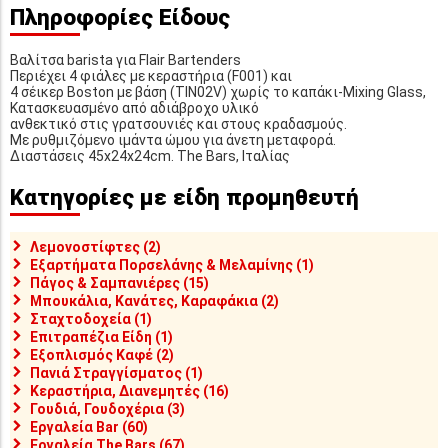
Πληροφορίες Είδους
Βαλίτσα barista για Flair Bartenders
Περιέχει 4 φιάλες με κεραστήρια (F001) και
4 σέικερ Boston με βάση (TIN02V) χωρίς το καπάκι-Mixing Glass,
Κατασκευασμένο από αδιάβροχο υλικό
ανθεκτικό στις γρατσουνιές και στους κραδασμούς.
Με ρυθμιζόμενο ιμάντα ώμου για άνετη μεταφορά.
Διαστάσεις 45x24x24cm. The Bars, Ιταλίας
Κατηγορίες με είδη προμηθευτή
Λεμονοστίφτες (2)
Εξαρτήματα Πορσελάνης & Μελαμίνης (1)
Πάγος & Σαμπανιέρες (15)
Μπουκάλια, Κανάτες, Καραφάκια (2)
Σταχτοδοχεία (1)
Επιτραπέζια Είδη (1)
Εξοπλισμός Καφέ (2)
Πανιά Στραγγίσματος (1)
Κεραστήρια, Διανεμητές (16)
Γουδιά, Γουδοχέρια (3)
Εργαλεία Bar (60)
Εργαλεία The Bars (67)