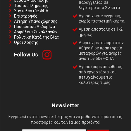
Έξοδα Αποστολής
παραγγελίας σε
Τρόποι Πληρωμής
λιγότερο από 2 λεπτά.
Συντελεστές ΦΠΑ
Αγορά χωρίς εγγραφή,
Επιστροφές
χωρίς πιστωτική κάρτα.
Αίτηση Υπαναχώρησης
Προσωπικά Δεδομένα
Αμεση αποστολή σε 1-2
Ασφάλεια Συναλλαγών
ημέρες.
Πολιτική Κατά της Βίας
Όροι Χρήσης
Δωρεάν μεταφορά στην
Αθήνα ή σε πρακτορείο
μεταφορών για αγορές
Follow Us
άνω των 60€+ΦΠΑ.
Αγοράζουμε απευθείας
από εργοστάσια και
πετυχαίνουμε τις
καλύτερες τιμές.
Newsletter
Εγγραφείτε στο newsletter μας για να μαθαίνετε πρώτοι τις
προσφορές και τα νέα μας προϊόντα!