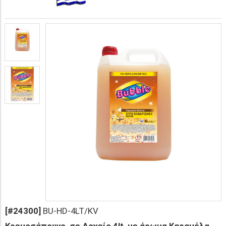
[#24300]
BU-HD-4LT/KV
Κρεμοσάπουνο, σε Δοχείο 4lt, με άρωμα Καραμέλα-