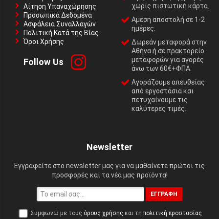
χωρίς πιστωτική κάρτα.
Αίτηση Υπαναχώρησης
Προσωπικά Δεδομένα
Αμεση αποστολή σε 1-2
Ασφάλεια Συναλλαγών
ημέρες.
Πολιτική Κατά της Βίας
Όροι Χρήσης
Δωρεάν μεταφορά στην
Αθήνα ή σε πρακτορείο
μεταφορών για αγορές
Follow Us
άνω των 60€+ΦΠΑ.
Αγοράζουμε απευθείας
από εργοστάσια και
πετυχαίνουμε τις
καλύτερες τιμές.
Newsletter
Εγγραφείτε στο newsletter μας για να μαθαίνετε πρώτοι τις
προσφορές και τα νέα μας προϊόντα!
ΕΓΓΡΑΦΉ
Συμφωνώ με τους
όρους χρήσης
και τη
πολιτική προστασίας