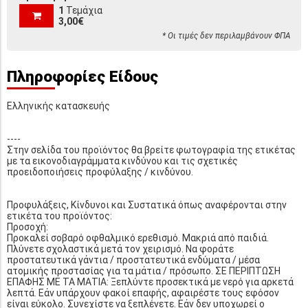
1
Τεμάχια
3,00€
* Οι τιμές δεν περιλαμβάνουν ΦΠΑ
Πληροφορίες Είδους
Ελληνικής κατασκευής
----
Στην σελίδα του προϊόντος θα βρείτε φωτογραφία της ετικέτας
με τα εικονοδιαγράμματα κινδύνου και τις σχετικές
προειδοποιήσεις προφύλαξης / κινδύνου.
Προφυλάξεις, Κίνδυνοι και Συστατικά όπως αναφέρονται στην
ετικέτα του προϊόντος:
Προσοχή:
Προκαλεί σοβαρό οφθαλμικό ερεθισμό. Μακριά από παιδιά.
Πλύνετε σχολαστικά μετά τον χειρισμό. Να φοράτε
προστατευτικά γάντια / προστατευτικά ενδύματα / μέσα
ατομικής προστασίας για τα μάτια / πρόσωπο. ΣΕ ΠΕΡΙΠΤΩΣΗ
ΕΠΑΦΗΣ ΜΕ ΤΑ ΜΑΤΙΑ: Ξεπλύντε προσεκτικά με νερό για αρκετά
λεπτά. Εάν υπάρχουν φακοί επαφής, αφαιρέστε τους εφόσον
είναι εύκολο. Συνεχίστε να ξεπλένετε. Εάν δεν υποχωρεί ο