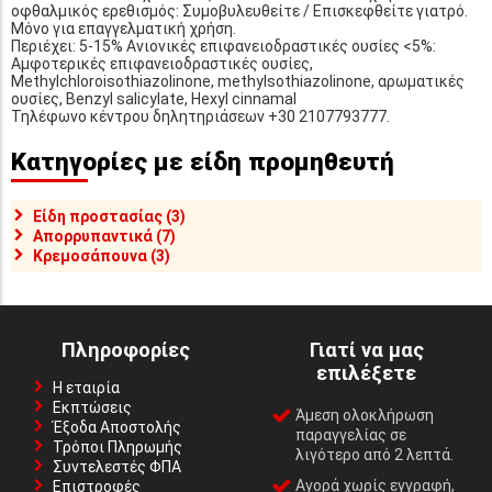
οφθαλμικός ερεθισμός: Συμοβυλευθείτε / Επισκεφθείτε γιατρό.
Μόνο για επαγγελματική χρήση.
Περιέχει: 5-15% Ανιονικές επιφανειοδραστικές ουσίες <5%:
Αμφοτερικές επιφανειοδραστικές ουσίες,
Methylchloroisothiazolinone, methylsothiazolinone, αρωματικές
ουσίες, Benzyl salicylate, Hexyl cinnamal
Τηλέφωνο κέντρου δηλητηριάσεων +30 2107793777.
Κατηγορίες με είδη προμηθευτή
Είδη προστασίας (3)
Απορρυπαντικά (7)
Κρεμοσάπουνα (3)
Πληροφορίες
Γιατί να μας
επιλέξετε
Η εταιρία
Εκπτώσεις
Άμεση ολοκλήρωση
Έξοδα Αποστολής
παραγγελίας σε
Τρόποι Πληρωμής
λιγότερο από 2 λεπτά.
Συντελεστές ΦΠΑ
Αγορά χωρίς εγγραφή,
Επιστροφές