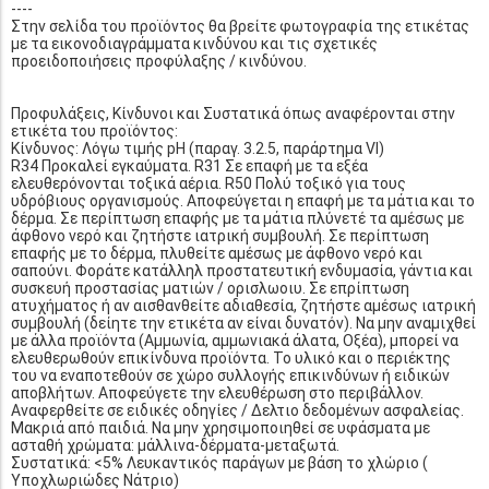
----
Στην σελίδα του προϊόντος θα βρείτε φωτογραφία της ετικέτας
με τα εικονοδιαγράμματα κινδύνου και τις σχετικές
προειδοποιήσεις προφύλαξης / κινδύνου.
Προφυλάξεις, Κίνδυνοι και Συστατικά όπως αναφέρονται στην
ετικέτα του προϊόντος:
Κίνδυνος: Λόγω τιμής pH (παραγ. 3.2.5, παράρτημα VI)
R34 Προκαλεί εγκαύματα. R31 Σε επαφή με τα εξέα
ελευθερόνονται τοξικά αέρια. R50 Πολύ τοξικό για τους
υδρόβιους οργανισμούς. Αποφεύγεται η επαφή με τα μάτια και το
δέρμα. Σε περίπτωση επαφής με τα μάτια πλύνετέ τα αμέσως με
άφθονο νερό και ζητήστε ιατρική συμβουλή. Σε περίπτωση
επαφής με το δέρμα, πλυθείτε αμέσως με άφθονο νερό και
σαπούνι. Φοράτε κατάλληλ προστατευτική ενδυμασία, γάντια και
συσκευή προστασίας ματιών / ορισλωοιυ. Σε επρίπτωση
ατυχήματος ή αν αισθανθείτε αδιαθεσία, ζητήστε αμέσως ιατρική
συμβουλή (δείητε την ετικέτα αν είναι δυνατόν). Να μην αναμιχθεί
με άλλα προϊόντα (Αμμωνία, αμμωνιακά άλατα, Οξέα), μπορεί να
ελευθερωθούν επικίνδυνα προϊόντα. Το υλικό και ο περιέκτης
του να εναποτεθούν σε χώρο συλλογής επικινδύνων ή ειδικών
αποβλήτων. Αποφεύγετε την ελευθέρωση στο περιβάλλον.
Αναφερθείτε σε ειδικές οδηγίες / Δελτιο δεδομένων ασφαλείας.
Μακριά από παιδιά. Να μην χρησιμοποιηθεί σε υφάσματα με
ασταθή χρώματα: μάλλινα-δέρματα-μεταξωτά.
Συστατικά: <5% Λευκαντικός παράγων με βάση το χλώριο (
Υποχλωριώδες Νάτριο)