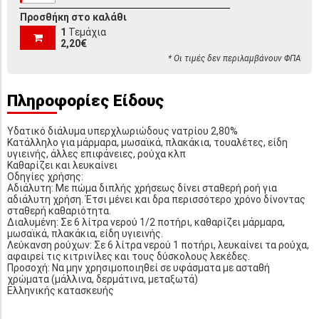
Προσθήκη στο καλάθι
1
Τεμάχια
2,20€
* Οι τιμές δεν περιλαμβάνουν ΦΠΑ
Πληροφορίες Είδους
Υδατικό διάλυμα υπερχλωριώδους νατρίου 2,80%
Κατάλληλο για μάρμαρα, μωσαϊκά, πλακάκια, τουαλέτες, είδη
υγιεινής, άλλες επιφάνειες, ρούχα κλπ
Καθαρίζει και λευκαίνει
Οδηγίες χρήσης:
Αδιάλυτη: Με πώμα διπλής χρήσεως δίνει σταθερή ροή για
αδιάλυτη χρήση. Έτσι μένει και δρα περισσότερο χρόνο δίνοντας
σταθερή καθαριότητα.
Διαλυμένη: Σε 6 λίτρα νερού 1/2 ποτήρι, καθαρίζει μάρμαρα,
μωσαϊκά, πλακάκια, είδη υγιεινής.
Λεύκανση ρούχων: Σε 6 λίτρα νερού 1 ποτήρι, λευκαίνει τα ρούχα,
αφαιρεί τις κιτρινίλες και τους δύσκολους λεκέδες.
Προσοχή: Να μην χρησιμοποιηθεί σε υφάσματα με ασταθή
χρώματα (μάλλινα, δερμάτινα, μεταξωτά)
Ελληνικής κατασκευής