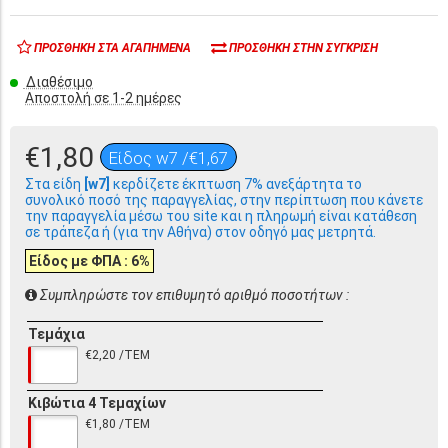
ΠΡΟΣΘΉΚΗ ΣΤΑ ΑΓΑΠΗΜΈΝΑ
ΠΡΟΣΘΉΚΗ ΣΤΗΝ ΣΎΓΚΡΙΣΗ
Διαθέσιμο
Αποστολή σε 1-2 ημέρες
€1,80
Είδος w7 /€1,67
Στα είδη
[w7]
κερδίζετε έκπτωση 7% ανεξάρτητα το
συνολικό ποσό της παραγγελίας, στην περίπτωση που κάνετε
την παραγγελία μέσω του site και η πληρωμή είναι κατάθεση
σε τράπεζα ή (για την Αθήνα) στον οδηγό μας μετρητά.
Είδος με ΦΠΑ : 6%
Συμπληρώστε τον επιθυμητό αριθμό ποσοτήτων :
Τεμάχια
€2,20 /ΤΕΜ
Κιβώτια 4 Τεμαχίων
€1,80 /ΤΕΜ