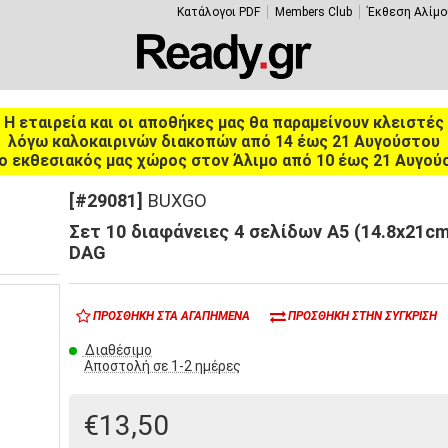
Κατάλογοι PDF
Members Club
Έκθεση Αλίμο
Η εταιρεία και οι αποθήκες μας θα παραμείνουν κλειστές
λόγω καλοκαιρινών διακοπών από 14 έως 21 Αυγούστου
ο εκθεσιακός μας χώρος στον Άλιμο από 10 έως 21 Αυγού
[#29081]
BUXGO
Σετ 10 διαφάνειες 4 σελίδων A5 (14.8x21cm
DAG
ΠΡΟΣΘΉΚΗ ΣΤΑ ΑΓΑΠΗΜΈΝΑ
ΠΡΟΣΘΉΚΗ ΣΤΗΝ ΣΎΓΚΡΙΣΗ
Διαθέσιμο
Αποστολή σε 1-2 ημέρες
€13,50