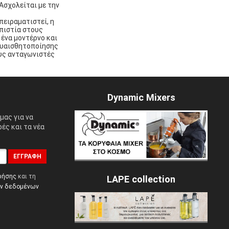
 Ασχολείται με την
πειραματιστεί, η
οπιστία στους
 ένα μοντέρνο και
ευαισθητοποίησης
ους ανταγωνιστές
Dynamic Mixers
μας για να
ές και τα νέα
ΕΓΓΡΑΦΉ
ρήσης
και τη
LAPE collection
ών δεδομένων