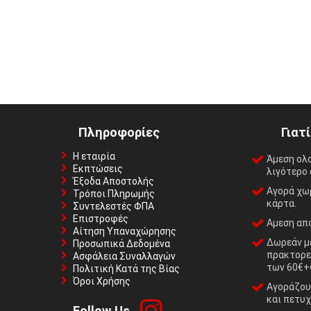
Πληροφορίες
Γιατ
Η εταιρία
Άμεση ολ
Εκπτώσεις
λιγότερο 
Έξοδα Αποστολής
Αγορά χωρ
Τρόποι Πληρωμής
κάρτα.
Συντελεστές ΦΠΑ
Επιστροφές
Αμεση απο
Αίτηση Υπαναχώρησης
Δωρεάν με
Προσωπικά Δεδομένα
πρακτορε
Ασφάλεια Συναλλαγών
των 60€+
Πολιτική Κατά της Βίας
Όροι Χρήσης
Αγοράζουμ
και πετυχ
Follow Us