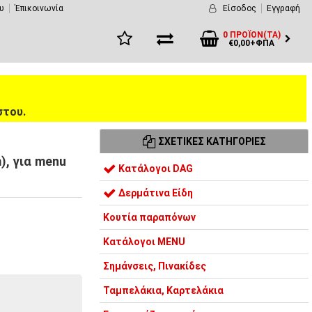
υ
Έπικοινωνία
Είσοδος
Εγγραφή
0 ΠΡΟΪΌΝ(ΤΑ)
€0,00+ΦΠΑ
στου.
ΣΧΕΤΙΚΈΣ ΚΑΤΗΓΟΡΊΕΣ
), για menu
Κατάλογοι DAG
Δερμάτινα Είδη
Κουτία παραπόνων
Κατάλογοι MENU
Σημάνσεις, Πινακίδες
Ταμπελάκια, Καρτελάκια