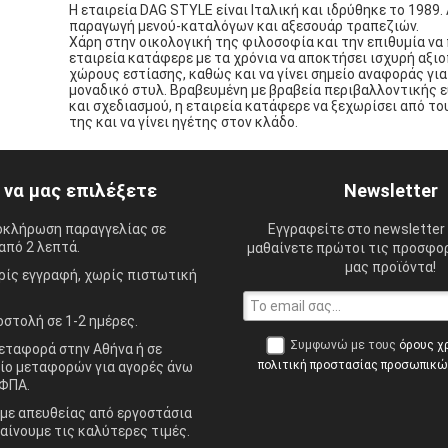
Η εταιρεία DAG STYLE είναι Ιταλική και ιδρύθηκε το 1989.
παραγωγή μενού-καταλόγων και αξεσουάρ τραπεζιών.
Χάρη στην οικολογική της φιλοσοφία και την επιθυμία να 
εταιρεία κατάφερε με τα χρόνια να αποκτήσει ισχυρή αξι
χώρους εστίασης, καθώς και να γίνει σημείο αναφοράς για
μοναδικό στυλ. Βραβευμένη με βραβεία περιβαλλοντικής 
και σχεδιασμού, η εταιρεία κατάφερε να ξεχωρίσει από τ
της και να γίνει ηγέτης στον κλάδο.
ί να μας επιλέξετε
Newsletter
οκλήρωση παραγγελίας σε
Εγγραφείτε στο newsletter 
από 2 λεπτά.
μαθαίνετε πρώτοι τις προσφορ
μας προϊόντα!
ίς εγγραφή, χωρίς πιστωτική
στολή σε 1-2 ημέρες.
Συμφωνώ με τους
όρους χ
ταφορά στην Αθήνα ή σε
πολιτική προστασίας προσωπικ
ίο μεταφορών για αγορές άνω
ΦΠΑ.
ε απευθείας από εργοστάσια
αίνουμε τις καλύτερες τιμές.