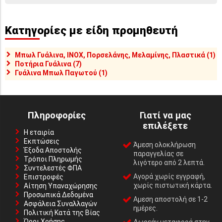
Κατηγορίες με είδη προμηθευτή
Μπωλ Γυάλινα, INOX, Πορσελάνης, Μελαμίνης, Πλαστικά (1)
Ποτήρια Γυάλινα (7)
Γυάλινα Μπωλ Παγωτού (1)
Πληροφορίες
Γιατί να μας
επιλέξετε
Η εταιρία
Εκπτώσεις
Άμεση ολοκλήρωση
Έξοδα Αποστολής
παραγγελίας σε
Τρόποι Πληρωμής
λιγότερο από 2 λεπτά.
Συντελεστές ΦΠΑ
Αγορά χωρίς εγγραφή,
Επιστροφές
χωρίς πιστωτική κάρτα.
Αίτηση Υπαναχώρησης
Προσωπικά Δεδομένα
Αμεση αποστολή σε 1-2
Ασφάλεια Συναλλαγών
ημέρες.
Πολιτική Κατά της Βίας
Όροι Χρήσης
Δωρεάν μεταφορά στην