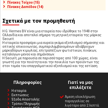
Πίνακες Τοίχου (15)
Πίνακες Δαπέδου (14)
Σχετικά με τον προμηθευτή
Η G. Vermes BV είναι μια εταιρεία που ιδρύθηκε το 1948 στην
Ολλανδία και αποτελεί σήμερα τη μητρική εταιρεία της μάρκας
Securit.
Η εταιρεία προσφέρει μια ευρεία γκάμα εξοπλισμού σήμανσης και
οπτικής επικοινωνίας, συμπεριλαμβανομένων αδιάβροχων
μαρκαδόρων κιμωλίας, επιτραπέζιων φωτιστικών, πινάκων,
καταλόγων-μενού και σημάνσεων.
Η Securit, με παρουσία σε περισσότερες από 100 χώρες, είναι
γνωστή για την ποιότητα και την ποικιλία των προϊόντων της
στον τομέα του επαγγελματικού εξοπλισμού και της εστίαση.
Πληροφορίες
Γιατί να μας
επιλέξετε
Η εταιρία
Εκπτώσεις
Άμεση ολοκλήρωση
Έξοδα Αποστολής
παραγγελίας σε
Τρόποι Πληρωμής
λιγότερο από 2 λεπτά.